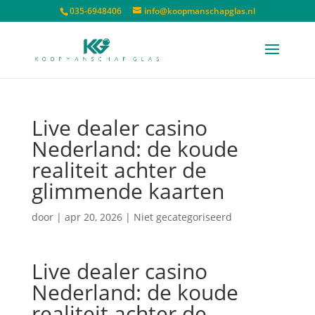
035-6948406
info@koopmanschapglas.nl
Live dealer casino
Nederland: de koude
realiteit achter de
glimmende kaarten
door
|
apr 20, 2026
| Niet gecategoriseerd
Live dealer casino
Nederland: de koude
realiteit achter de