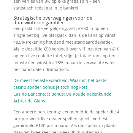
een verlies van 8% op elke gratis spin – een
statistisch reëel gat in je bankroll.
Strategische overwegingen voor de
doorwinterde gambler
Een praktische vergelijking: zet je €50 in op een
single bet bij live blackjack, dan is de kans op winst
48,5% (rekening houdend met standaarddeviatie).
Als je dezelfde €50 verdeelt over vijf inzetten van €10
op een live roulette tafel, stijgt je totale kans op ten
minste één winst tot 73%, maar de verwachte winst
per hand dalen dramatisch.
De meest belaste waarheid: Waarom het beste
casino zonder bonus je toch nog kost
Casino Bancontact Bonus: De Koude Rekenkunde
Achter de Glans
Een andere berekening: een gemiddelde speler die 4
uur per week live dealer spellen speelt, verliest
gemiddeld €120 per maand. Als die speler in plaats
daarvan twee keer per week 30 minuten aan