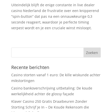
Uiteindelijk blijft de enige constante in live dealer
casino Nederland de frustratie over een knipperend
“spin‑button” dat pas na een onnauwkeurige 0,3
seconde reageert, waardoor je perfecte timing
verpest wordt en je een cruciale winst misloopt.
Recente berichten
Casino storten vanaf 1 euro: De kille wiskunde achter
mikstortingen
Casino bankoverschrijving uitbetaling: De koude
werkelijkheid achter de glossy façade
Klaver Casino 250 Gratis Draaibeuren Zonder
Storting Schrijf Je In – De Koude Rekensom die