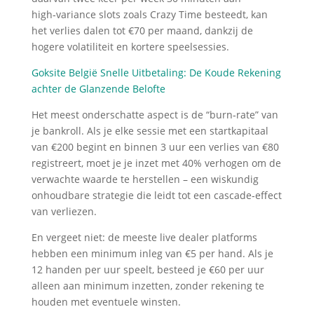
high‑variance slots zoals Crazy Time besteedt, kan
het verlies dalen tot €70 per maand, dankzij de
hogere volatiliteit en kortere speelsessies.
Goksite België Snelle Uitbetaling: De Koude Rekening
achter de Glanzende Belofte
Het meest onderschatte aspect is de “burn‑rate” van
je bankroll. Als je elke sessie met een startkapitaal
van €200 begint en binnen 3 uur een verlies van €80
registreert, moet je je inzet met 40% verhogen om de
verwachte waarde te herstellen – een wiskundig
onhoudbare strategie die leidt tot een cascade‑effect
van verliezen.
En vergeet niet: de meeste live dealer platforms
hebben een minimum inleg van €5 per hand. Als je
12 handen per uur speelt, besteed je €60 per uur
alleen aan minimum inzetten, zonder rekening te
houden met eventuele winsten.