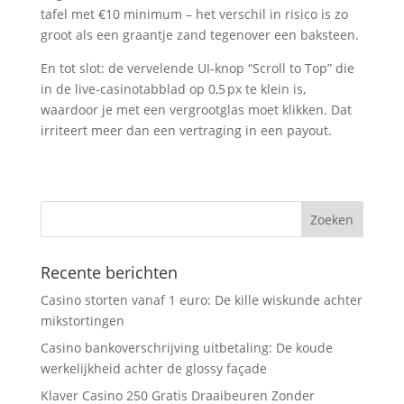
tafel met €10 minimum – het verschil in risico is zo
groot als een graantje zand tegenover een baksteen.
En tot slot: de vervelende UI‑knop “Scroll to Top” die
in de live‑casinotabblad op 0,5 px te klein is,
waardoor je met een vergrootglas moet klikken. Dat
irriteert meer dan een vertraging in een payout.
Recente berichten
Casino storten vanaf 1 euro: De kille wiskunde achter
mikstortingen
Casino bankoverschrijving uitbetaling: De koude
werkelijkheid achter de glossy façade
Klaver Casino 250 Gratis Draaibeuren Zonder