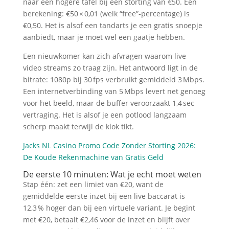
naar een hogere tafel bij een storting van €50. Een
berekening: €50 × 0,01 (welk “free”‑percentage) is
€0,50. Het is alsof een tandarts je een gratis snoepje
aanbiedt, maar je moet wel een gaatje hebben.
Een nieuwkomer kan zich afvragen waarom live
video streams zo traag zijn. Het antwoord ligt in de
bitrate: 1080p bij 30 fps verbruikt gemiddeld 3 Mbps.
Een internetverbinding van 5 Mbps levert net genoeg
voor het beeld, maar de buffer veroorzaakt 1,4 sec
vertraging. Het is alsof je een potlood langzaam
scherp maakt terwijl de klok tikt.
Jacks NL Casino Promo Code Zonder Storting 2026:
De Koude Rekenmachine van Gratis Geld
De eerste 10 minuten: Wat je echt moet weten
Stap één: zet een limiet van €20, want de
gemiddelde eerste inzet bij een live baccarat is
12,3 % hoger dan bij een virtuele variant. Je begint
met €20, betaalt €2,46 voor de inzet en blijft over