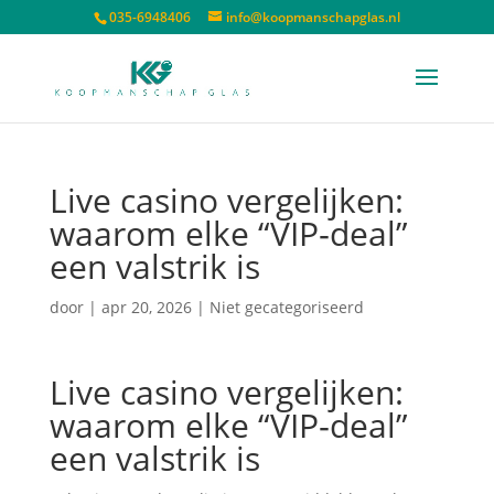
035-6948406
info@koopmanschapglas.nl
Live casino vergelijken:
waarom elke “VIP‑deal”
een valstrik is
door
|
apr 20, 2026
| Niet gecategoriseerd
Live casino vergelijken:
waarom elke “VIP‑deal”
een valstrik is