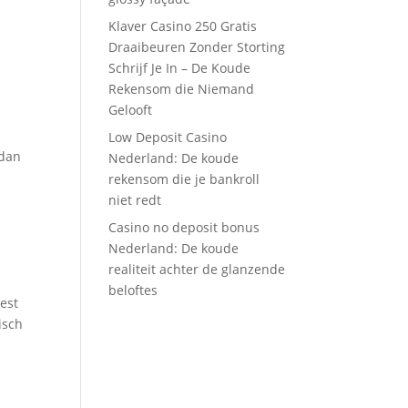
Klaver Casino 250 Gratis
Draaibeuren Zonder Storting
Schrijf Je In – De Koude
Rekensom die Niemand
Gelooft
Low Deposit Casino
 dan
Nederland: De koude
rekensom die je bankroll
niet redt
Casino no deposit bonus
Nederland: De koude
realiteit achter de glanzende
beloftes
uest
isch