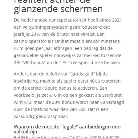
glanzende schermen
De Nederlandse Kansspelautoriteit heeft sinds 2021
een vergunningensysteem geïntroduceerd dat
jaarlijks 20 % van de bruto inzet vereist. Een
casino‑operator als Unibet moet hierdoor minstens
€2 miljoen per jaar afdragen, een bedrag dat de
gemiddelde speler nauwelijks zal merken tussen de
3 % “VIP‑bonus” en de 1 % “free spin” die ze beloven.
Anders dan de belofte van “gratis geld” bij de
inschrijving, moet je als speler eerst 40 euro storten
om de eerste 40 euro bonus te activeren. Een
voorbeeld: je zet €10 in op een gokkast als Starburst,
wint €12, maar de 20% bonus wordt naar €8 verlaagd
door de inzetvoorwaarden van 30x. Het is een
wiskundig geduldsspiraal.
Waarom de meeste “legale” aanbiedingen een
valkuil zijn
Bet365 adverteert met een “gift” van 100 % tot €200,