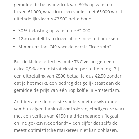
gemiddelde belastingdruk van 30 % op winsten
boven €1 000, waardoor een speler met €5 000 winst
uiteindelijk slechts €3 500 netto houdt.
30 % belasting op winsten > €1 000
12‑maandelijks rollover bij de meeste bonussen
Minimumstort €40 voor de eerste “free spin”
But de kleine lettertjes in de T&C verbergen een
extra 0,5 % administratiekosten per uitbetaling. Bij
een uitbetaling van €500 betaal je dus €2,50 zonder
dat je het merkt, een bedrag dat gelijk staat aan de
gemiddelde prijs van één kop koffie in Amsterdam.
And because de meeste spelers niet de wiskunde
van hun eigen bankroll controleren, eindigen ze vaak
met een verlies van €150 na drie maanden “legaal
online gokken Nederland” – een cijfer dat zelfs de
meest optimistische marketeer niet kan opblazen.