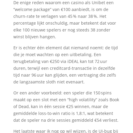
De enige reden waarom een casino als Unibet een
“welcome package” van €100 aanbiedt, is om de
churn‑rate te verlagen van 45 % naar 38 %. Het
percentage lijkt onschuldig, maar betekent dat voor
elke 100 nieuwe spelers er nog steeds 38 zonder
winst blijven hangen.
Er is echter één element dat niemand noemt: de tijd
die je moet wachten op een uitbetaling. Een
terugbetaling van €250 via iDEAL kan tot 72 uur
duren, terwijl een creditcard‑transactie in dezelfde
tijd naar 96 uur kan glijden, een vertraging die zelfs
de langzaamste sloth niet evenaart.
Or een ander voorbeeld: een speler die 150 spins
maakt op een slot met een “high volatility” zoals Book
of Dead, kan in één sessie €25 winnen, maar de
gemiddelde loss‑to‑win ratio is 1,8:1, wat betekent
dat de speler na drie sessies gemiddeld €54 verliest.
Het laatste waar ik nog op wil wijzen, is de UI‑bug bij