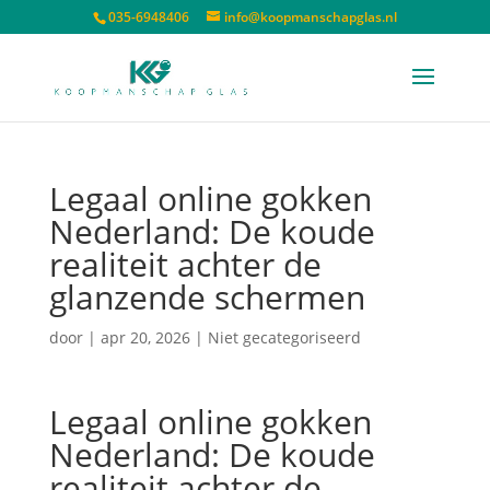
035-6948406
info@koopmanschapglas.nl
Legaal online gokken
Nederland: De koude
realiteit achter de
glanzende schermen
door
|
apr 20, 2026
| Niet gecategoriseerd
Legaal online gokken
Nederland: De koude
realiteit achter de