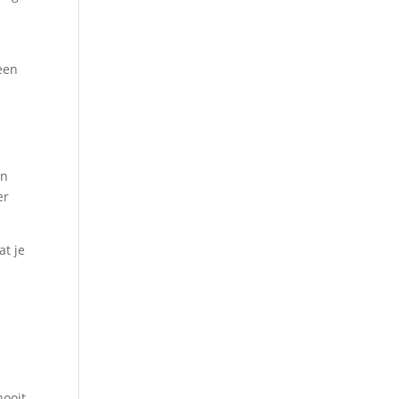
 een
jn
er
at je
nooit