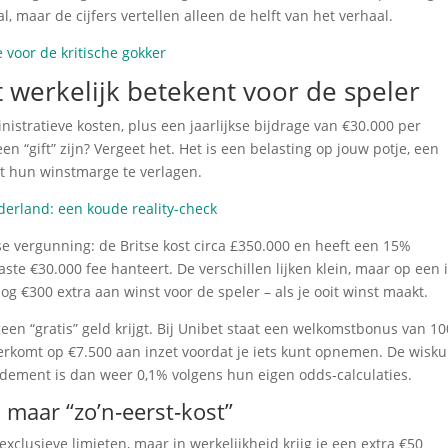
, maar de cijfers vertellen alleen de helft van het verhaal.
ie voor de kritische gokker
t werkelijk betekent voor de speler
istratieve kosten, plus een jaarlijkse bijdrage van €30.000 per
en “gift” zijn? Vergeet het. Het is een belasting op jouw potje, een
t hun winstmarge te verlagen.
derland: een koude reality‑check
se vergunning: de Britse kost circa £350.000 en heeft een 15%
ste €30.000 fee hanteert. De verschillen lijken klein, maar op een 
g €300 extra aan winst voor de speler – als je ooit winst maakt.
geen “gratis” geld krijgt. Bij Unibet staat een welkomstbonus van 1
eerkomt op €7.500 aan inzet voordat je iets kunt opnemen. De wisk
endement is dan weer 0,1% volgens hun eigen odds‑calculaties.
, maar “zo’n‑eerst‑kost”
xclusieve limieten, maar in werkelijkheid krijg je een extra €50