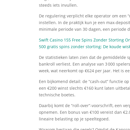
steeds iets invullen.
De regulering verplicht elke operator om een “
instellen. In de praktijk kun je een max‑deposi
minimale periode van 30 dagen, een periode di
Swift Casino 155 Free Spins Zonder Storting
500 gratis spins zonder storting: De koude wi
De statistieken laten zien dat de gemiddelde 
bankroll verliest. Een analyse van 3 000 speler
week, wat neerkomt op €624 per jaar. Het is ee
Een bijkomend detail: de “cash‑out” functie op
een €200 winst slechts €160 kunt laten uitbet
technische boetes.
Daarbij komt de “roll‑over”‑voorschrift, een v
opnemen. Een bonus van €100 vereist dan €2.000
lineaire belasting op je speeltegoed.
Waarom bestaan die regels? Omdat de Kansspel