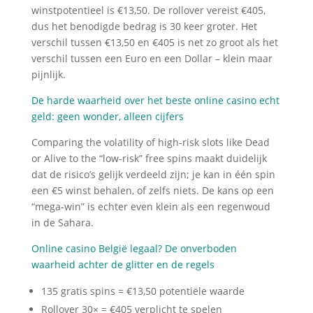
winstpotentieel is €13,50. De rollover vereist €405,
dus het benodigde bedrag is 30 keer groter. Het
verschil tussen €13,50 en €405 is net zo groot als het
verschil tussen een Euro en een Dollar – klein maar
pijnlijk.
De harde waarheid over het beste online casino echt
geld: geen wonder, alleen cijfers
Comparing the volatility of high‑risk slots like Dead
or Alive to the “low‑risk” free spins maakt duidelijk
dat de risico’s gelijk verdeeld zijn; je kan in één spin
een €5 winst behalen, of zelfs niets. De kans op een
“mega‑win” is echter even klein als een regenwoud
in de Sahara.
Online casino België legaal? De onverboden
waarheid achter de glitter en de regels
135 gratis spins = €13,50 potentiële waarde
Rollover 30× = €405 verplicht te spelen