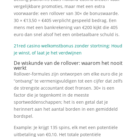
vergelijkbare promoties, maar met een extra
voorwaarde: een rollover van 30× de bonuswaarde.
30 × €13,50 = €405 verplicht gespeeld bedrag. Een
mens met een bankrekening van €200 kijkt die 405
euro dan snel alsof het een onbetaalbare schuld is.
21red casino welkomstbonus zonder stortning: Houd
je winst, of laat je het verdwijnen
De wiskunde van de rollover: waarom het nooit
werkt
Rollover‑formules zijn ontworpen om elke euro die je
“ontvang” te vermenigvuldigen tot een cijfer dat zelfs
de strengste accountant doet fronsen. 30× is een
factor die je tegenkomt in de meeste
sportweddenschappen; het is een getal dat je
herinnert aan het aantal borden in een gemiddeld
bordspel.
Example: Je krijgt 135 spins, elk met een potentiële
uitbetaling van €0,10. Het totale potentiële