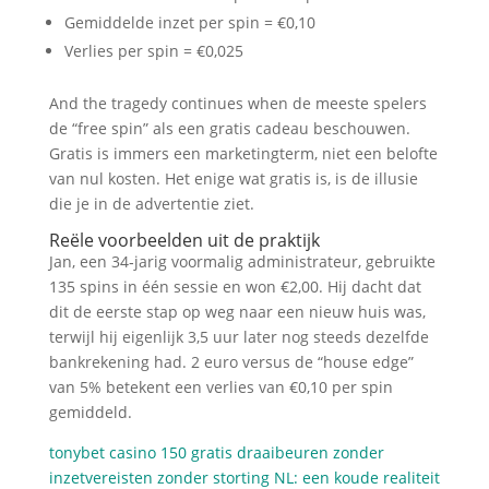
Gemiddelde inzet per spin = €0,10
Verlies per spin = €0,025
And the tragedy continues when de meeste spelers
de “free spin” als een gratis cadeau beschouwen.
Gratis is immers een marketingterm, niet een belofte
van nul kosten. Het enige wat gratis is, is de illusie
die je in de advertentie ziet.
Reële voorbeelden uit de praktijk
Jan, een 34‑jarig voormalig administrateur, gebruikte
135 spins in één sessie en won €2,00. Hij dacht dat
dit de eerste stap op weg naar een nieuw huis was,
terwijl hij eigenlijk 3,5 uur later nog steeds dezelfde
bankrekening had. 2 euro versus de “house edge”
van 5% betekent een verlies van €0,10 per spin
gemiddeld.
tonybet casino 150 gratis draaibeuren zonder
inzetvereisten zonder storting NL: een koude realiteit