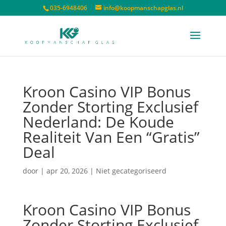
035-6948406
info@koopmanschapglas.nl
Kroon Casino VIP Bonus
Zonder Storting Exclusief
Nederland: De Koude
Realiteit Van Een “Gratis”
Deal
door
|
apr 20, 2026
| Niet gecategoriseerd
Kroon Casino VIP Bonus
Zonder Storting Exclusief