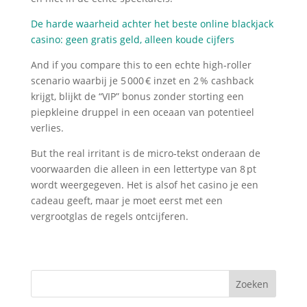
De harde waarheid achter het beste online blackjack
casino: geen gratis geld, alleen koude cijfers
And if you compare this to een echte high‑roller
scenario waarbij je 5 000 € inzet en 2 % cashback
krijgt, blijkt de “VIP” bonus zonder storting een
piepkleine druppel in een oceaan van potentieel
verlies.
But the real irritant is de micro‑tekst onderaan de
voorwaarden die alleen in een lettertype van 8 pt
wordt weergegeven. Het is alsof het casino je een
cadeau geeft, maar je moet eerst met een
vergrootglas de regels ontcijferen.