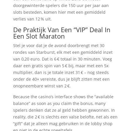
doorgewinterde spelers die 150 uur per jaar aan
slots besteden, komen hier met een gemiddeld
verlies van 12 % uit.
De Praktijk Van Een “VIP” Deal In
Een Slot Maraton
Stel je voor dat je de avond doorbrengt met 30
rondes van Starburst, elk met een gemiddeld inzet
van 0,20 euro. Dat is 6 € totaal in 30 minuten. Voeg
daar een gratis spin van 5 € bij, maar met een 5x
multiplier, dan is je totale inzet 31 € – nog steeds
onder de 40× vereiste, dus je blijft zitten met een
onopneembare winst van 2 €.
Because the casino’s interface shows the “available
balance” as soon as you claim the bonus, many
spelers denken dat ze al geld hebben gewonnen. In
reality, die 2 € is slechts een valse belofte, net als een
“gift” dat je alleen mag gebruiken in de lobby shop
en niet in de echte speeltafels.