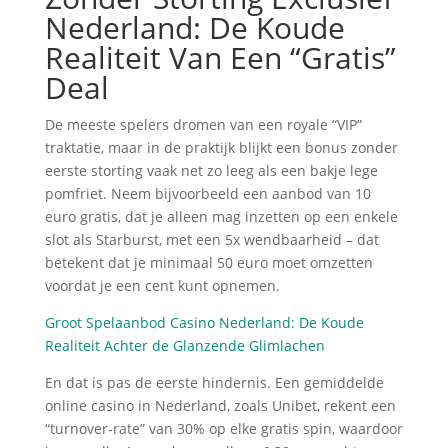
Nederland: De Koude
Realiteit Van Een “Gratis”
Deal
De meeste spelers dromen van een royale “VIP”
traktatie, maar in de praktijk blijkt een bonus zonder
eerste storting vaak net zo leeg als een bakje lege
pomfriet. Neem bijvoorbeeld een aanbod van 10
euro gratis, dat je alleen mag inzetten op een enkele
slot als Starburst, met een 5x wendbaarheid – dat
betekent dat je minimaal 50 euro moet omzetten
voordat je een cent kunt opnemen.
Groot Spelaanbod Casino Nederland: De Koude
Realiteit Achter de Glanzende Glimlachen
En dat is pas de eerste hindernis. Een gemiddelde
online casino in Nederland, zoals Unibet, rekent een
“turnover‑rate” van 30% op elke gratis spin, waardoor