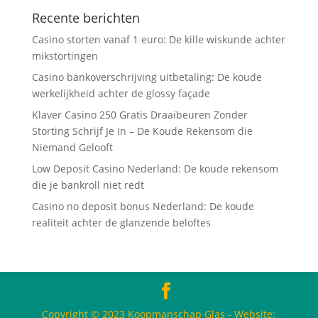
Recente berichten
Casino storten vanaf 1 euro: De kille wiskunde achter
mikstortingen
Casino bankoverschrijving uitbetaling: De koude
werkelijkheid achter de glossy façade
Klaver Casino 250 Gratis Draaibeuren Zonder
Storting Schrijf Je In – De Koude Rekensom die
Niemand Gelooft
Low Deposit Casino Nederland: De koude rekensom
die je bankroll niet redt
Casino no deposit bonus Nederland: De koude
realiteit achter de glanzende beloftes
Copyright © 2023 Koopmanschap Glas - Website: