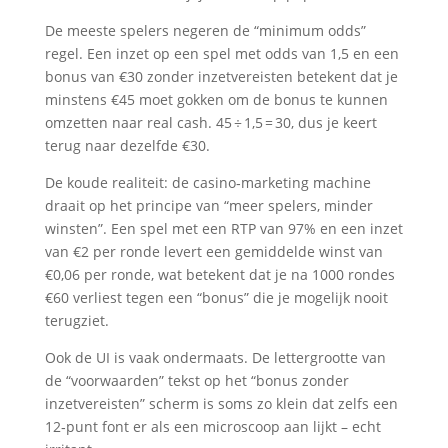
De meeste spelers negeren de “minimum odds”
regel. Een inzet op een spel met odds van 1,5 en een
bonus van €30 zonder inzetvereisten betekent dat je
minstens €45 moet gokken om de bonus te kunnen
omzetten naar real cash. 45 ÷ 1,5 = 30, dus je keert
terug naar dezelfde €30.
De koude realiteit: de casino‑marketing machine
draait op het principe van “meer spelers, minder
winsten”. Een spel met een RTP van 97% en een inzet
van €2 per ronde levert een gemiddelde winst van
€0,06 per ronde, wat betekent dat je na 1000 rondes
€60 verliest tegen een “bonus” die je mogelijk nooit
terugziet.
Ook de UI is vaak ondermaats. De lettergrootte van
de “voorwaarden” tekst op het “bonus zonder
inzetvereisten” scherm is soms zo klein dat zelfs een
12‑punt font er als een microscoop aan lijkt – echt