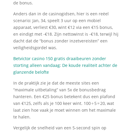
de bonus.
Anders dan in de casinogidsen, hier is een reëel
scenario: Jan, 34, speelt 3 uur op een mobiel
apparaat, verliest €30, wint €12 via een €15 bonus,
en eindigt met -€18. Zijn nettowinst is -€18, terwijl hij
dacht dat de “bonus zonder inzetvereisten” een
veiligheidsgordel was.
Betvictor casino 150 gratis draaibeuren zonder
storting alleen vandaag: De koude realiteit achter de
glanzende belofte
In de praktijk zie je dat de meeste sites een
“maximale uitbetaling” van 5x de bonusbedrag
hanteren. Een €25 bonus betekent dus een plafond
van €125, zelfs als je 100 keer wint. 100 ÷ 5 = 20, wat
laat zien hoe vaak je moet winnen om het maximale
te halen.
Vergelijk de snelheid van een 5‑second spin op