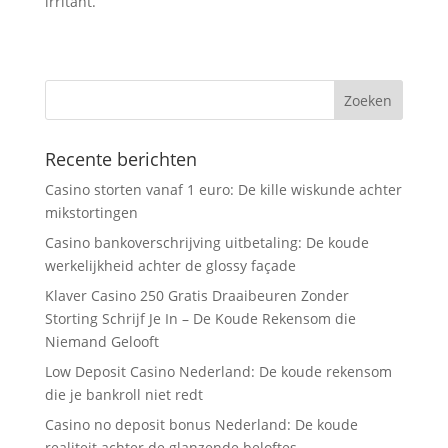
irritant.
Recente berichten
Casino storten vanaf 1 euro: De kille wiskunde achter
mikstortingen
Casino bankoverschrijving uitbetaling: De koude
werkelijkheid achter de glossy façade
Klaver Casino 250 Gratis Draaibeuren Zonder
Storting Schrijf Je In – De Koude Rekensom die
Niemand Gelooft
Low Deposit Casino Nederland: De koude rekensom
die je bankroll niet redt
Casino no deposit bonus Nederland: De koude
realiteit achter de glanzende beloftes