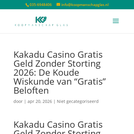
035-6948406
info@koopmanschapglas.nl
Kakadu Casino Gratis
Geld Zonder Storting
2026: De Koude
Wiskunde van “Gratis”
Beloften
door
|
apr 20, 2026
| Niet gecategoriseerd
Kakadu Casino Gratis
Geld Zonder Storting