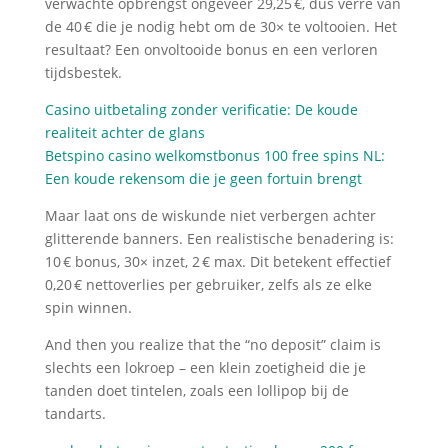
verwachte opbrengst ongeveer 29,25 €, dus verre van
de 40 € die je nodig hebt om de 30× te voltooien. Het
resultaat? Een onvoltooide bonus en een verloren
tijdsbestek.
Casino uitbetaling zonder verificatie: De koude
realiteit achter de glans
Betspino casino welkomstbonus 100 free spins NL:
Een koude rekensom die je geen fortuin brengt
Maar laat ons de wiskunde niet verbergen achter
glitterende banners. Een realistische benadering is:
10 € bonus, 30× inzet, 2 € max. Dit betekent effectief
0,20 € nettoverlies per gebruiker, zelfs als ze elke
spin winnen.
And then you realize that the “no deposit” claim is
slechts een lokroep – een klein zoetigheid die je
tanden doet tintelen, zoals een lollipop bij de
tandarts.