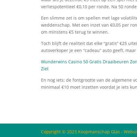
verliespotentieel €0,10 per ronde. Na 50 rondes 
Een slimme zet is om spellen met lage volatilit
weddenschap. Met een inzet van €0,05 per rond
om minstens €5 terug te winnen.
Toch blijft de realiteit dat elke “gratis” €25 ui
autoverkoper je een “cadeau” auto geeft, maa
Wunderwins Casino 50 Gratis Draaibeuren Zond
Ziet
En nog iets: de fontgrootte van de algemene vo
minimaal €10 moet inzetten voordat je iets ku
Copyright © 2023 Koopmanschap Glas - Websi