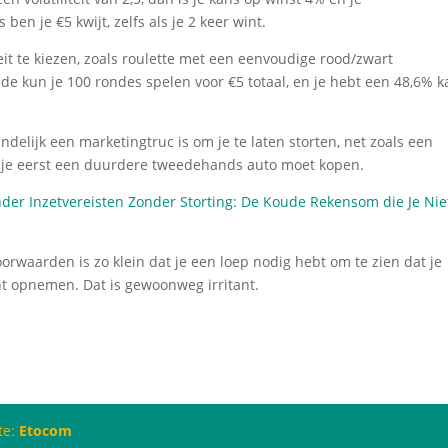
ben je €5 kwijt, zelfs als je 2 keer wint.
eit te kiezen, zoals roulette met een eenvoudige rood/zwart
e kun je 100 rondes spelen voor €5 totaal, en je hebt een 48,6% k
teindelijk een marketingtruc is om je te laten storten, net zoals een
r je eerst een duurdere tweedehands auto moet kopen.
er Inzetvereisten Zonder Storting: De Koude Rekensom die Je Nie
orwaarden is zo klein dat je een loep nodig hebt om te zien dat je
nt opnemen. Dat is gewoonweg irritant.
te:
Etocom