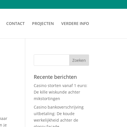
CONTACT
PROJECTEN
VERDERE INFO
Recente berichten
Casino storten vanaf 1 euro:
De kille wiskunde achter
mikstortingen
Casino bankoverschrijving
uitbetaling: De koude
maar
werkelijkheid achter de
n je
glossy façade