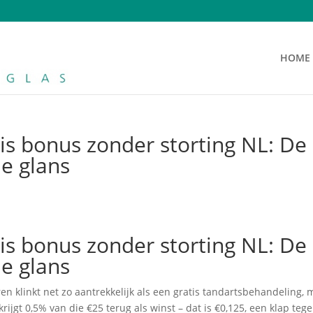
HOME
tis bonus zonder storting NL: De
de glans
tis bonus zonder storting NL: De
de glans
n klinkt net zo aantrekkelijk als een gratis tandartsbehandeling, 
rijgt 0,5% van die €25 terug als winst – dat is €0,125, een klap tege