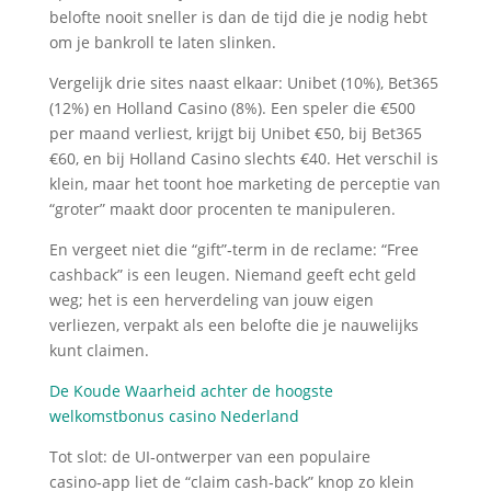
belofte nooit sneller is dan de tijd die je nodig hebt
om je bankroll te laten slinken.
Vergelijk drie sites naast elkaar: Unibet (10%), Bet365
(12%) en Holland Casino (8%). Een speler die €500
per maand verliest, krijgt bij Unibet €50, bij Bet365
€60, en bij Holland Casino slechts €40. Het verschil is
klein, maar het toont hoe marketing de perceptie van
“groter” maakt door procenten te manipuleren.
En vergeet niet die “gift”‑term in de reclame: “Free
cashback” is een leugen. Niemand geeft echt geld
weg; het is een herverdeling van jouw eigen
verliezen, verpakt als een belofte die je nauwelijks
kunt claimen.
De Koude Waarheid achter de hoogste
welkomstbonus casino Nederland
Tot slot: de UI‑ontwerper van een populaire
casino‑app liet de “claim cash‑back” knop zo klein