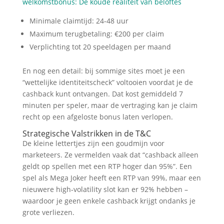
welkomstbonus: De koude realiteit van beloftes
Minimale claimtijd: 24‑48 uur
Maximum terugbetaling: €200 per claim
Verplichting tot 20 speeldagen per maand
En nog een detail: bij sommige sites moet je een
“wettelijke identiteitscheck” voltooien voordat je de
cashback kunt ontvangen. Dat kost gemiddeld 7
minuten per speler, maar de vertraging kan je claim
recht op een afgeloste bonus laten verlopen.
Strategische Valstrikken in de T&C
De kleine lettertjes zijn een goudmijn voor
marketeers. Ze vermelden vaak dat “cashback alleen
geldt op spellen met een RTP hoger dan 95%”. Een
spel als Mega Joker heeft een RTP van 99%, maar een
nieuwere high‑volatility slot kan er 92% hebben –
waardoor je geen enkele cashback krijgt ondanks je
grote verliezen.