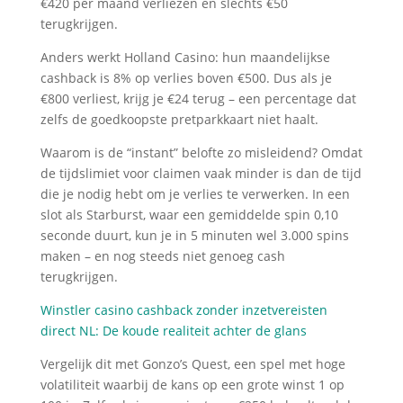
€420 per maand verliezen en slechts €50
terugkrijgen.
Anders werkt Holland Casino: hun maandelijkse
cashback is 8% op verlies boven €500. Dus als je
€800 verliest, krijg je €24 terug – een percentage dat
zelfs de goedkoopste pretparkkaart niet haalt.
Waarom is de “instant” belofte zo misleidend? Omdat
de tijdslimiet voor claimen vaak minder is dan de tijd
die je nodig hebt om je verlies te verwerken. In een
slot als Starburst, waar een gemiddelde spin 0,10
seconde duurt, kun je in 5 minuten wel 3.000 spins
maken – en nog steeds niet genoeg cash
terugkrijgen.
Winstler casino cashback zonder inzetvereisten
direct NL: De koude realiteit achter de glans
Vergelijk dit met Gonzo’s Quest, een spel met hoge
volatiliteit waarbij de kans op een grote winst 1 op