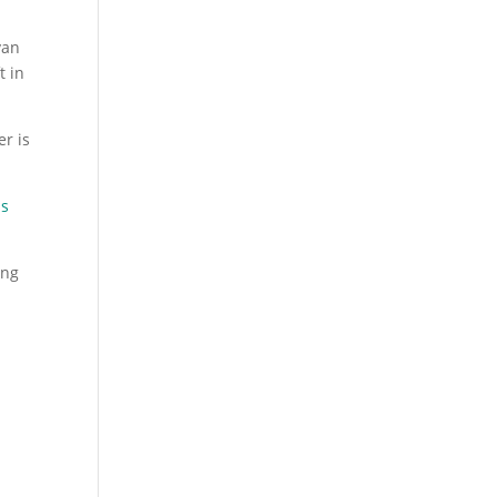
van
t in
r is
ns
ing