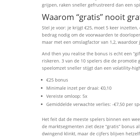
grijpen, raken sneller gefrustreerd dan een sp
Waarom “gratis” nooit grat
Stel je voor: je krijgt €25, moet 5 keer inzetten
bedrag nodig om de voorwaarden te doorlopen 
maar met een omslagfactor van 1,2, waardoor j
And then you realise the bonus is echt een “gif
riskeren. 3 van de 10 spelers die de promotie 
speelomzet sneller stijgt dan een volatility‑hig
€25 bonus
Minimale inzet per draai: €0,10
Vereiste omloop: 5x
Gemiddelde verwachte verlies: -€7,50 per sp
Het feit dat de meeste spelers binnen een week
de marktsegmenten ziet deze “gratis” bonus als
dwingend klinkt, maar de cijfers blijven hetzel