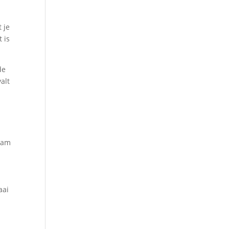
 je
t is
de
alt
zaam
aai