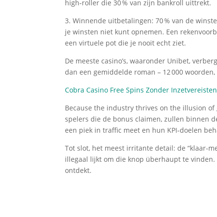
high‑roller die 30 % van zijn bankroll uittrekt.
3. Winnende uitbetalingen: 70 % van de winste
je winsten niet kunt opnemen. Een rekenvoorbe
een virtuele pot die je nooit echt ziet.
De meeste casino’s, waaronder Unibet, verberg
dan een gemiddelde roman – 12 000 woorden, of
Cobra Casino Free Spins Zonder Inzetvereist
Because the industry thrives on the illusion of g
spelers die de bonus claimen, zullen binnen d
een piek in traffic meet en hun KPI‑doelen beh
Tot slot, het meest irritante detail: de “klaar
illegaal lijkt om die knop überhaupt te vinden.
ontdekt.