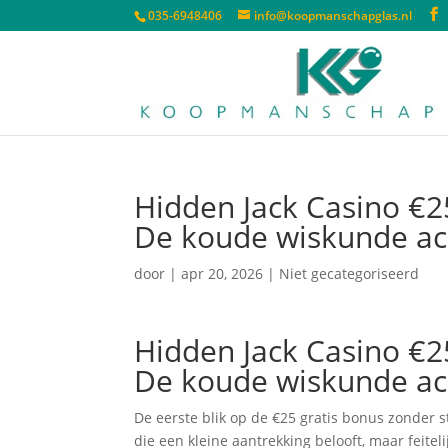
035-6948406
info@koopmanschapglas.nl
Hidden Jack Casino €25
De koude wiskunde acht
door
|
apr 20, 2026
| Niet gecategoriseerd
Hidden Jack Casino €25
De koude wiskunde acht
De eerste blik op de €25 gratis bonus zonder s
die een kleine aantrekking belooft, maar feitel