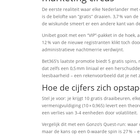
De eerste realiteit waar elke Nederlander met
is de belofte van “gratis” draaien. 3,7 % van 
de wiskunde smeert er een andere kant van de
Unibet gooit met een “VIP”‑pakket in de hoek, 
12 % van de nieuwe registranten klikt toch door 
administratieve nachtmerrie verdwijnt.
Bet365’s laatste promotie biedt 5 gratis spins,
dat zelfs een 0,5 mm liniaal er een herschudde
leesbaarheid – een rekenvoorbeeld dat je net z
Hoe de cijfers zich opsta
Stel je voor: je krijgt 10 gratis draaibeuren, 
vermenigvuldiging (10 × 0,965) levert een the
een verlies van 3‑4 eenheden door volatiliteit.
Vergelijk dit met een Gonzo’s Quest‑run: waar
maar de kans op een 0‑waarde spin is 27 % – ee