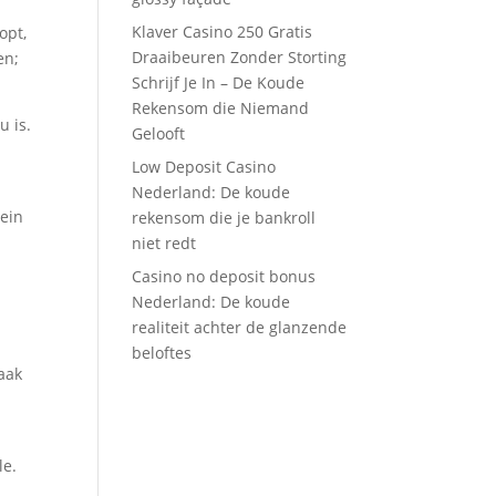
Klaver Casino 250 Gratis
opt,
Draaibeuren Zonder Storting
en;
Schrijf Je In – De Koude
Rekensom die Niemand
u is.
Gelooft
Low Deposit Casino
Nederland: De koude
lein
rekensom die je bankroll
niet redt
Casino no deposit bonus
Nederland: De koude
realiteit achter de glanzende
beloftes
aak
le.