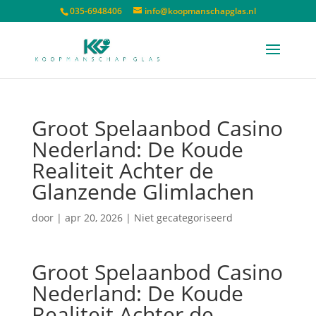
035-6948406
info@koopmanschapglas.nl
Groot Spelaanbod Casino
Nederland: De Koude
Realiteit Achter de
Glanzende Glimlachen
door
|
apr 20, 2026
| Niet gecategoriseerd
Groot Spelaanbod Casino
Nederland: De Koude
Realiteit Achter de