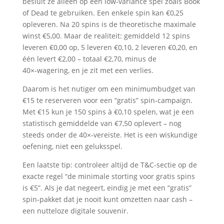
besluit ze alleen op een low‑variance spel zoals Book
of Dead te gebruiken. Een enkele spin kan €0,25
opleveren. Na 20 spins is de theoretische maximale
winst €5,00. Maar de realiteit: gemiddeld 12 spins
leveren €0,00 op, 5 leveren €0,10, 2 leveren €0,20, en
één levert €2,00 – totaal €2,70, minus de
40×‑wagering, en je zit met een verlies.
Daarom is het nutiger om een minimumbudget van
€15 te reserveren voor een “gratis” spin‑campaign.
Met €15 kun je 150 spins à €0,10 spelen, wat je een
statistisch gemiddelde van €7,50 oplevert – nog
steeds onder de 40×‑vereiste. Het is een wiskundige
oefening, niet een geluksspel.
Een laatste tip: controleer altijd de T&C‑sectie op de
exacte regel “de minimale storting voor gratis spins
is €5”. Als je dat negeert, eindig je met een “gratis”
spin‑pakket dat je nooit kunt omzetten naar cash –
een nutteloze digitale souvenir.