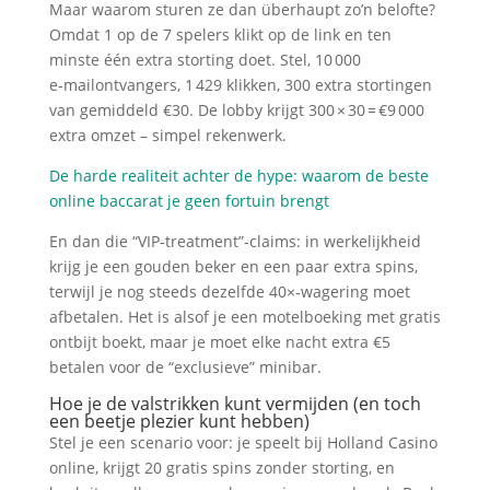
Maar waarom sturen ze dan überhaupt zo’n belofte?
Omdat 1 op de 7 spelers klikt op de link en ten
minste één extra storting doet. Stel, 10 000
e‑mailontvangers, 1 429 klikken, 300 extra stortingen
van gemiddeld €30. De lobby krijgt 300 × 30 = €9 000
extra omzet – simpel rekenwerk.
De harde realiteit achter de hype: waarom de beste
online baccarat je geen fortuin brengt
En dan die “VIP‑treatment”‑claims: in werkelijkheid
krijg je een gouden beker en een paar extra spins,
terwijl je nog steeds dezelfde 40×‑wagering moet
afbetalen. Het is alsof je een motelboeking met gratis
ontbijt boekt, maar je moet elke nacht extra €5
betalen voor de “exclusieve” minibar.
Hoe je de valstrikken kunt vermijden (en toch
een beetje plezier kunt hebben)
Stel je een scenario voor: je speelt bij Holland Casino
online, krijgt 20 gratis spins zonder storting, en