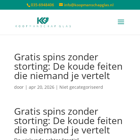
035-6948406
info@koopmanschapglas.nl
Gratis spins zonder
storting: De koude feiten
die niemand je vertelt
door
|
apr 20, 2026
| Niet gecategoriseerd
Gratis spins zonder
storting: De koude feiten
die niemand je vertelt