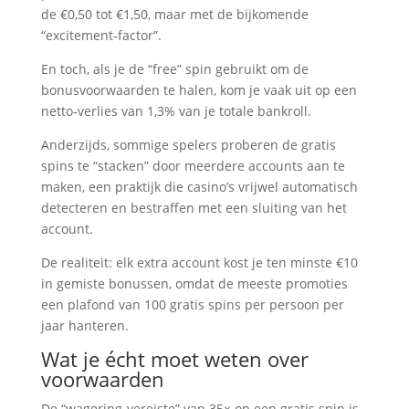
de €0,50 tot €1,50, maar met de bijkomende
“excitement‑factor”.
En toch, als je de “free” spin gebruikt om de
bonusvoorwaarden te halen, kom je vaak uit op een
netto‑verlies van 1,3% van je totale bankroll.
Anderzijds, sommige spelers proberen de gratis
spins te “stacken” door meerdere accounts aan te
maken, een praktijk die casino’s vrijwel automatisch
detecteren en bestraffen met een sluiting van het
account.
De realiteit: elk extra account kost je ten minste €10
in gemiste bonussen, omdat de meeste promoties
een plafond van 100 gratis spins per persoon per
jaar hanteren.
Wat je écht moet weten over
voorwaarden
De “wagering‑vereiste” van 35× op een gratis spin is