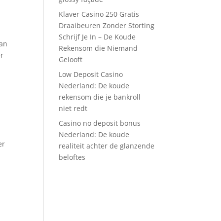
Klaver Casino 250 Gratis
Draaibeuren Zonder Storting
Schrijf Je In – De Koude
van
Rekensom die Niemand
er
Gelooft
Low Deposit Casino
Nederland: De koude
rekensom die je bankroll
niet redt
Casino no deposit bonus
Nederland: De koude
er
realiteit achter de glanzende
beloftes