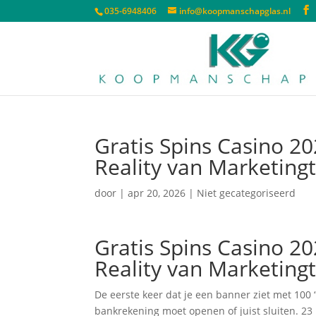
035-6948406
info@koopmanschapglas.nl
Gratis Spins Casino 
Reality van Marketing
door
|
apr 20, 2026
| Niet gecategoriseerd
Gratis Spins Casino 
Reality van Marketing
De eerste keer dat je een banner ziet met 100 “g
bankrekening moet openen of juist sluiten. 23