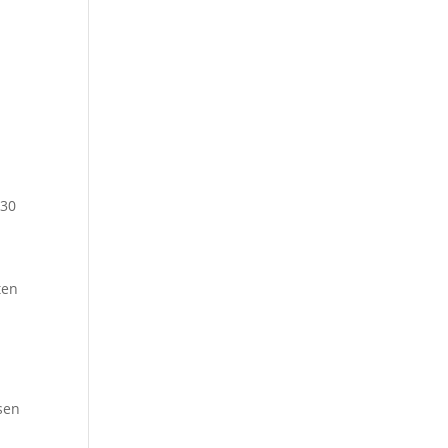
€30
ten
sen