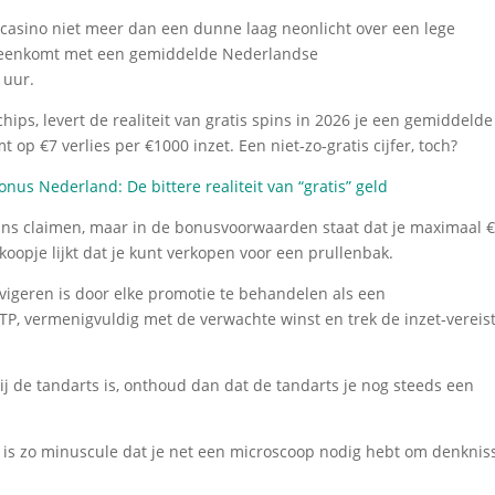
 casino niet meer dan een dunne laag neonlicht over een lege
overeenkomt met een gemiddelde Nederlandse
 uur.
hips, levert de realiteit van gratis spins in 2026 je een gemiddelde
 op €7 verlies per €1000 inzet. Een niet‑zo‑gratis cijfer, toch?
nus Nederland: De bittere realiteit van “gratis” geld
 spins claimen, maar in de bonusvoorwaarden staat dat je maximaal 
koopje lijkt dat je kunt verkopen voor een prullenbak.
igeren is door elke promotie te behandelen als een
RTP, vermenigvuldig met de verwachte winst en trek de inzet‑vereis
.
 bij de tandarts is, onthoud dan dat de tandarts je nog steeds een
p is zo minuscule dat je net een microscoop nodig hebt om denknis