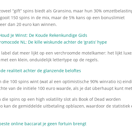
 zoveel “gift” spins biedt als Gransino, maar hun 30% omzetbelastin
 gooit 150 spins in de mix, maar de 5% kans op een bonuslimiet
meer dan 20 euro kan winnen.
Houd Je Winst: De Koude Rekenkundige Gids
promocode NL: De kille wiskunde achter de ‘gratis’ hype
 label dat meer lijkt op een verchroomde motelkamer: het lijkt luxe
 met een klein, onduidelijk lettertype op de regels.
de realiteit achter de glanzende beloftes
 die 100 spins wint (wat al een optimistische 90% winratio is) eind
chte van de initiële 100 euro waarde, als je dat überhaupt kunt me
die spins op een high volatility slot als Book of Dead worden
ro kan de gemiddelde uitbetaling opblazen, waardoor de statistiek 
beste online baccarat je geen fortuin brengt