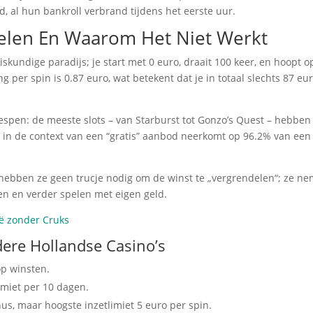
d, al hun bankroll verbrand tijdens het eerste uur.
pelen En Waarom Het Niet Werkt
iskundige paradijs; je start met 0 euro, draait 100 keer, en hoopt o
 per spin is 0.87 euro, wat betekent dat je in totaal slechts 87 eu
espen: de meeste slots – van Starburst tot Gonzo’s Quest – hebben
t in de context van een “gratis” aanbod neerkomt op 96.2% van een 
 hebben ze geen trucje nodig om de winst te „vergrendelen“; ze n
en en verder spelen met eigen geld.
ië zonder Cruks
ere Hollandse Casino’s
op winsten.
imiet per 10 dagen.
us, maar hoogste inzetlimiet 5 euro per spin.