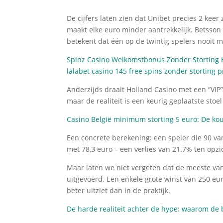
De cijfers laten zien dat Unibet precies 2 keer
maakt elke euro minder aantrekkelijk. Betsson
betekent dat één op de twintig spelers nooit 
Spinz Casino Welkomstbonus Zonder Storting 
lalabet casino 145 free spins zonder storting 
Anderzijds draait Holland Casino met een “VIP”
maar de realiteit is een keurig geplaatste stoel
Casino België minimum storting 5 euro: De kou
Een concrete berekening: een speler die 90 van
met 78,3 euro – een verlies van 21.7% ten opzi
Maar laten we niet vergeten dat de meeste van 
uitgevoerd. Een enkele grote winst van 250 eu
beter uitziet dan in de praktijk.
De harde realiteit achter de hype: waarom de 