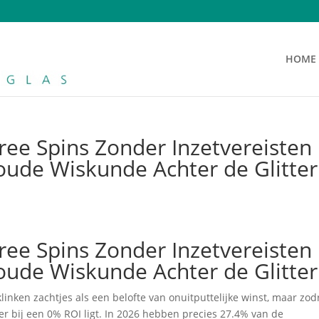
HOME
ree Spins Zonder Inzetvereisten
ude Wiskunde Achter de Glitter
ree Spins Zonder Inzetvereisten
ude Wiskunde Achter de Glitter
linken zachtjes als een belofte van onuitputtelijke winst, maar zod
chter bij een 0% ROI ligt. In 2026 hebben precies 27.4% van de