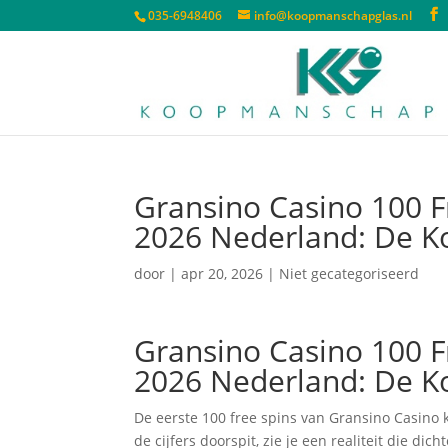
035-6948406
info@koopmanschapglas.nl
Gransino Casino 100 F
2026 Nederland: De Ko
door
|
apr 20, 2026
| Niet gecategoriseerd
Gransino Casino 100 F
2026 Nederland: De Ko
De eerste 100 free spins van Gransino Casino k
de cijfers doorspit, zie je een realiteit die di