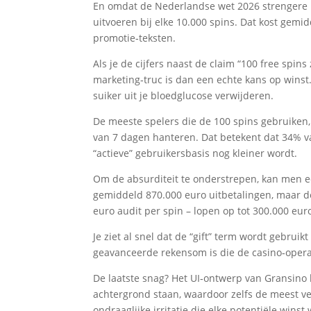
En omdat de Nederlandse wet 2026 strengere re
uitvoeren bij elke 10.000 spins. Dat kost gemid
promotie‑teksten.
Als je de cijfers naast de claim “100 free spins
marketing‑truc is dan een echte kans op winst. H
suiker uit je bloedglucose verwijderen.
De meeste spelers die de 100 spins gebruiken
van 7 dagen hanteren. Dat betekent dat 34% va
“actieve” gebruikersbasis nog kleiner wordt.
Om de absurditeit te onderstrepen, kan men een
gemiddeld 870.000 euro uitbetalingen, maar de 
euro audit per spin – lopen op tot 300.000 eur
Je ziet al snel dat de “gift” term wordt gebruikt
geavanceerde rekensom is die de casino‑oper
De laatste snag? Het UI‑ontwerp van Gransino 
achtergrond staan, waardoor zelfs de meest ve
ondraaglijke irritatie die elke potentiële winst