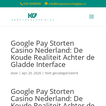
035-6948406
info@koopmanschapglas.nl
Google Pay Storten
Casino Nederland: De
Koude Realiteit Achter de
Gladde Interface
door
|
apr 20, 2026
| Niet gecategoriseerd
Google Pay Storten
Casino Nederland: De
Koude Realiteit Achter de