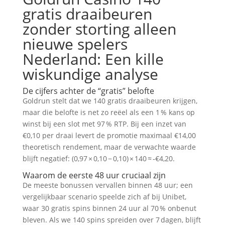
gratis draaibeuren
zonder storting alleen
nieuwe spelers
Nederland: Een kille
wiskundige analyse
De cijfers achter de “gratis” belofte
Goldrun stelt dat we 140 gratis draaibeuren krijgen,
maar die belofte is net zo reëel als een 1 % kans op
winst bij een slot met 97 % RTP. Bij een inzet van
€0,10 per draai levert de promotie maximaal €14,00
theoretisch rendement, maar de verwachte waarde
blijft negatief: (0,97 × 0,10 − 0,10) × 140 ≈ ‑€4,20.
Waarom de eerste 48 uur cruciaal zijn
De meeste bonussen vervallen binnen 48 uur; een
vergelijkbaar scenario speelde zich af bij Unibet,
waar 30 gratis spins binnen 24 uur al 70 % onbenut
bleven. Als we 140 spins spreiden over 7 dagen, blijft