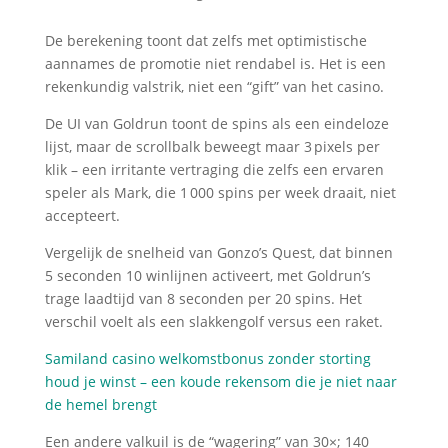
De berekening toont dat zelfs met optimistische
aannames de promotie niet rendabel is. Het is een
rekenkundig valstrik, niet een “gift” van het casino.
De UI van Goldrun toont de spins als een eindeloze
lijst, maar de scrollbalk beweegt maar 3 pixels per
klik – een irritante vertraging die zelfs een ervaren
speler als Mark, die 1 000 spins per week draait, niet
accepteert.
Vergelijk de snelheid van Gonzo’s Quest, dat binnen
5 seconden 10 winlijnen activeert, met Goldrun’s
trage laadtijd van 8 seconden per 20 spins. Het
verschil voelt als een slakkengolf versus een raket.
Samiland casino welkomstbonus zonder storting
houd je winst – een koude rekensom die je niet naar
de hemel brengt
Een andere valkuil is de “wagering” van 30×; 140