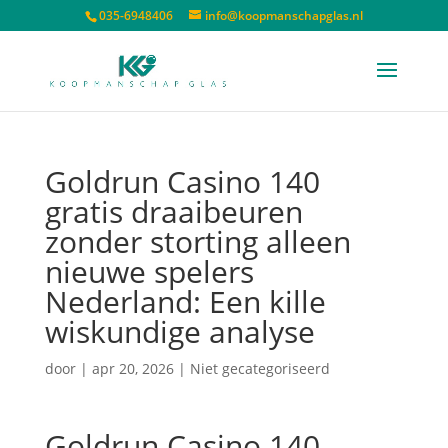
035-6948406
info@koopmanschapglas.nl
Goldrun Casino 140
gratis draaibeuren
zonder storting alleen
nieuwe spelers
Nederland: Een kille
wiskundige analyse
door
|
apr 20, 2026
| Niet gecategoriseerd
Goldrun Casino 140