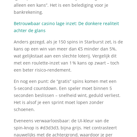
alleen een kans”. Het is een belediging voor je
bankrekening.
Betrouwbaar casino lage inzet: De donkere realiteit
achter de glans
Anders gezegd, als je 150 spins in Starburst zet, is de
kans op een win van meer dan €5 minder dan 5%,
wat gelijkstaat aan een slechte loterij. Vergelijk dit
met een roulette‑inzet van 1 % kans op zwart – toch
een beter risico‑rendement.
En nog een punt: de “gratis” spins komen met een
5‑second countdown. Een speler moet binnen 5
seconden beslissen – snelheid wint, geduld verliest.
Het is alsof je een sprint moet lopen zonder
schoenen.
Eveneens verwaarloosbaar: de UI‑kleur van de
spin‑knop is #d3d3d3, bijna grijs. Het contrasteert
nauwelijks met de achtergrond, waardoor je per