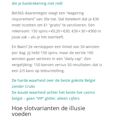
die je bankrekening niet redt
Bet365 daarentegen voegt een “wagering
requirement” van 30x toe. Dat betekent dat je €30
moet inzetten om €1 “gratis” te verzilveren. Een
rekensom: 150 spins × €0,20 = €30; €30 × 30 = €900 in
jouw zak – als je het overleeft.
En Bwin? Ze verstoppen een limiet van 50 winsten
per dag. Jij hebt 150 spins, maar de eerste 100
winsten gaan verloren in een “daily cap”. Een
vergelijking: 150 kansen versus 50 resultaten, dat is
een 2/3 kans op teleurstelling.
De harde waarheid over de beste goksite België
zonder Cruks
De koude waarheid achter het beste live casino
belgië – geen “VIP” glitter, alleen cijfers
Hoe slotvarianten de illusie
voeden