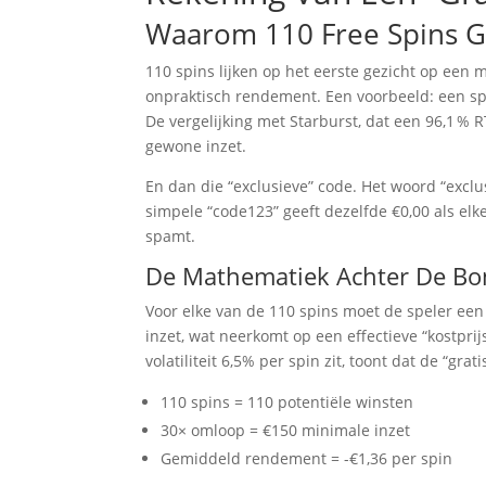
Waarom 110 Free Spins Ge
110 spins lijken op het eerste gezicht op een m
onpraktisch rendement. Een voorbeeld: een spel
De vergelijking met Starburst, dat een 96,1 % R
gewone inzet.
En dan die “exclusieve” code. Het woord “exclu
simpele “code123” geeft dezelfde €0,00 als elk
spamt.
De Mathematiek Achter De B
Voor elke van de 110 spins moet de speler een 
inzet, wat neerkomt op een effectieve “kostprij
volatiliteit 6,5% per spin zit, toont dat de “gra
110 spins = 110 potentiële winsten
30× omloop = €150 minimale inzet
Gemiddeld rendement = -€1,36 per spin