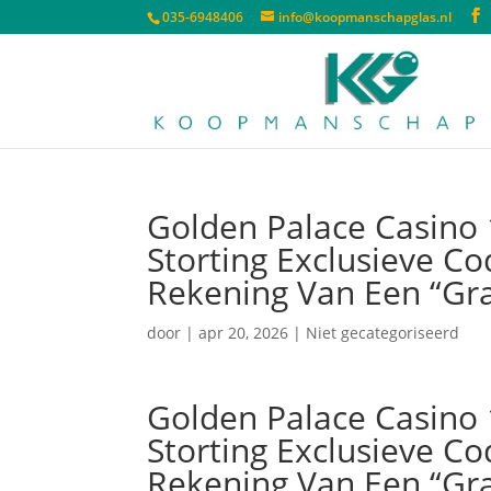
035-6948406
info@koopmanschapglas.nl
Golden Palace Casino 
Storting Exclusieve C
Rekening Van Een “Gra
door
|
apr 20, 2026
| Niet gecategoriseerd
Golden Palace Casino 
Storting Exclusieve C
Rekening Van Een “Gra