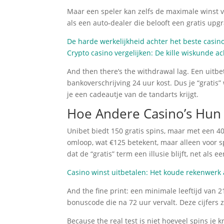
Maar een speler kan zelfs de maximale winst v
als een auto‑dealer die belooft een gratis upgr
De harde werkelijkheid achter het beste casino
Crypto casino vergelijken: De kille wiskunde a
And then there’s the withdrawal lag. Een uitb
bankoverschrijving 24 uur kost. Dus je “gratis”
je een cadeautje van de tandarts krijgt.
Hoe Andere Casino’s Hun 
Unibet biedt 150 gratis spins, maar met een 4
omloop, wat €125 betekent, maar alleen voor s
dat de “gratis” term een illusie blijft, net als 
Casino winst uitbetalen: Het koude rekenwerk 
And the fine print: een minimale leeftijd van 2
bonuscode die na 72 uur vervalt. Deze cijfers 
Because the real test is niet hoeveel spins je