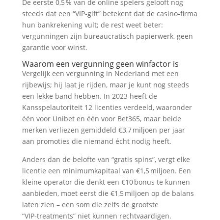
De eerste 0,5 % van de online spelers gelooft nog
steeds dat een “VIP‑gift” betekent dat de casino‑firma
hun bankrekening vult; de rest weet beter:
vergunningen zijn bureaucratisch papierwerk, geen
garantie voor winst.
Waarom een vergunning geen winfactor is
Vergelijk een vergunning in Nederland met een
rijbewijs; hij laat je rijden, maar je kunt nog steeds
een lekke band hebben. In 2023 heeft de
Kansspelautoriteit 12 licenties verdeeld, waaronder
één voor Unibet en één voor Bet365, maar beide
merken verliezen gemiddeld €3,7 miljoen per jaar
aan promoties die niemand écht nodig heeft.
Anders dan de belofte van “gratis spins”, vergt elke
licentie een minimumkapitaal van €1,5 miljoen. Een
kleine operator die denkt een €10 bonus te kunnen
aanbieden, moet eerst die €1,5 miljoen op de balans
laten zien – een som die zelfs de grootste
“VIP‑treatments” niet kunnen rechtvaardigen.