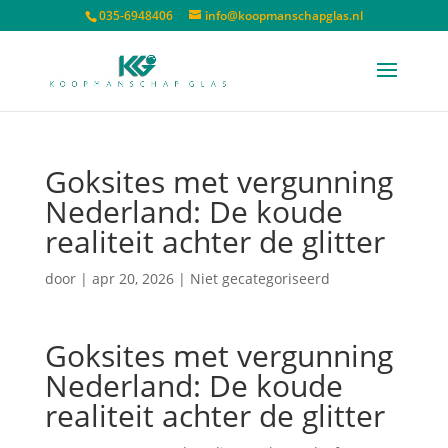
035-6948406
info@koopmanschapglas.nl
Goksites met vergunning
Nederland: De koude
realiteit achter de glitter
door
|
apr 20, 2026
| Niet gecategoriseerd
Goksites met vergunning
Nederland: De koude
realiteit achter de glitter