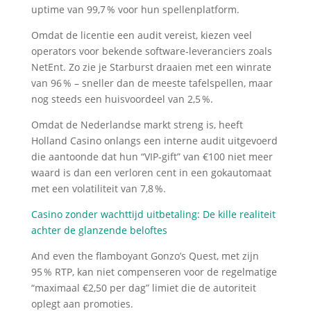
uptime van 99,7 % voor hun spellenplatform.
Omdat de licentie een audit vereist, kiezen veel
operators voor bekende software‑leveranciers zoals
NetEnt. Zo zie je Starburst draaien met een winrate
van 96 % – sneller dan de meeste tafelspellen, maar
nog steeds een huisvoordeel van 2,5 %.
Omdat de Nederlandse markt streng is, heeft
Holland Casino onlangs een interne audit uitgevoerd
die aantoonde dat hun “VIP‑gift” van €100 niet meer
waard is dan een verloren cent in een gokautomaat
met een volatiliteit van 7,8 %.
Casino zonder wachttijd uitbetaling: De kille realiteit
achter de glanzende beloftes
And even the flamboyant Gonzo’s Quest, met zijn
95 % RTP, kan niet compenseren voor de regelmatige
“maximaal €2,50 per dag” limiet die de autoriteit
oplegt aan promoties.