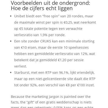
Voorbeelden uit de ondergrond:
Hoe de cijfers echt liggen
Unibet biedt een “free spin” van 20 rondes, maar
de maximale winst per spin is €0,25, wat neerkomt
op €5 totale potentie tegen een verwachte
verliesratio van 1,9% per ronde.
Een site zonder CRUKS kan een minimale storting
van €10 eisen, maar de eerste 10 speelsessies
hebben een gemiddelde verliesratio van 12%, wat
betekent dat je gemiddeld €1,20 per sessie
verliest.
Starburst, met een RTP van 96,1%, lijkt vriendelijk,
maar op een niet‑gelicentieerde site daalt die RTP
tot onder 92%, een verschil van €8 per €100 inzet.
Because the marketing jargon is painted over the
facts, the “gift” of een gratis weddenschap is niets
meer dan een rekentoets: 0,05% kans op een echte