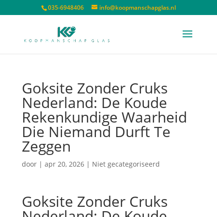
035-6948406
info@koopmanschapglas.nl
Goksite Zonder Cruks
Nederland: De Koude
Rekenkundige Waarheid
Die Niemand Durft Te
Zeggen
door
|
apr 20, 2026
| Niet gecategoriseerd
Goksite Zonder Cruks
Nederland: De Koude