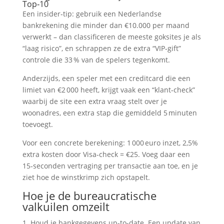
Top‑10
Een insider‑tip: gebruik een Nederlandse
bankrekening die minder dan €10.000 per maand
verwerkt – dan classificeren de meeste goksites je als
“laag risico”, en schrappen ze de extra “VIP‑gift”
controle die 33 % van de spelers tegenkomt.
Anderzijds, een speler met een creditcard die een
limiet van €2 000 heeft, krijgt vaak een “klant‑check”
waarbij de site een extra vraag stelt over je
woonadres, een extra stap die gemiddeld 5 minuten
toevoegt.
Voor een concrete berekening: 1 000 euro inzet, 2,5%
extra kosten door Visa‑check = €25. Voeg daar een
15‑seconden vertraging per transactie aan toe, en je
ziet hoe de winstkrimp zich opstapelt.
Hoe je de bureaucratische
valkuilen omzeilt
1. Houd je bankgegevens up‑to‑date. Een update van