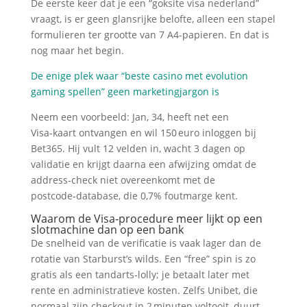
De eerste keer dat je een “goksite visa nederland”
vraagt, is er geen glansrijke belofte, alleen een stapel
formulieren ter grootte van 7 A4-papieren. En dat is
nog maar het begin.
De enige plek waar “beste casino met evolution
gaming spellen” geen marketingjargon is
Neem een voorbeeld: Jan, 34, heeft net een
Visa‑kaart ontvangen en wil 150 euro inloggen bij
Bet365. Hij vult 12 velden in, wacht 3 dagen op
validatie en krijgt daarna een afwijzing omdat de
address‑check niet overeenkomt met de
postcode‑database, die 0,7% foutmarge kent.
Waarom de Visa‑procedure meer lijkt op een
slotmachine dan op een bank
De snelheid van de verificatie is vaak lager dan de
rotatie van Starburst’s wilds. Een “free” spin is zo
gratis als een tandarts‑lolly; je betaalt later met
rente en administratieve kosten. Zelfs Unibet, die
normaal zijn checkout in 2 minuten voltooit, duurt