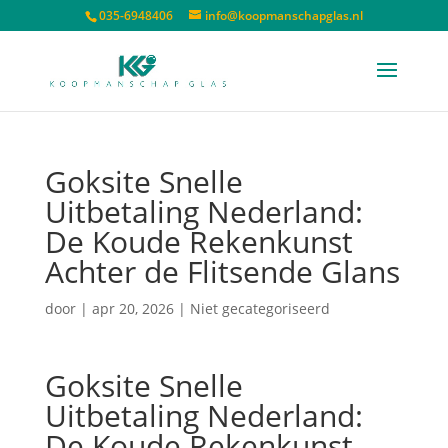
035-6948406
info@koopmanschapglas.nl
Goksite Snelle
Uitbetaling Nederland:
De Koude Rekenkunst
Achter de Flitsende Glans
door
|
apr 20, 2026
| Niet gecategoriseerd
Goksite Snelle
Uitbetaling Nederland:
De Koude Rekenkunst