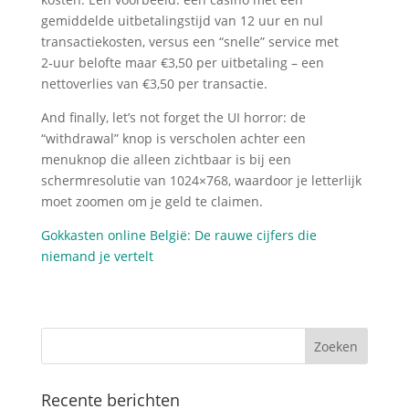
gemiddelde uitbetalingstijd van 12 uur en nul
transactiekosten, versus een “snelle” service met
2‑uur belofte maar €3,50 per uitbetaling – een
nettoverlies van €3,50 per transactie.
And finally, let’s not forget the UI horror: de
“withdrawal” knop is verscholen achter een
menuknop die alleen zichtbaar is bij een
schermresolutie van 1024×768, waardoor je letterlijk
moet zoomen om je geld te claimen.
Gokkasten online België: De rauwe cijfers die
niemand je vertelt
Recente berichten