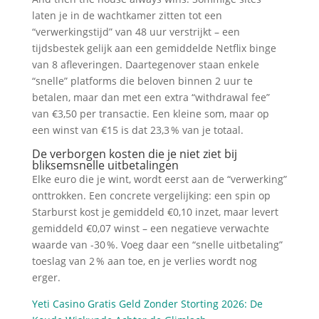
laten je in de wachtkamer zitten tot een
“verwerkingstijd” van 48 uur verstrijkt – een
tijdsbestek gelijk aan een gemiddelde Netflix binge
van 8 afleveringen. Daartegenover staan enkele
“snelle” platforms die beloven binnen 2 uur te
betalen, maar dan met een extra “withdrawal fee”
van €3,50 per transactie. Een kleine som, maar op
een winst van €15 is dat 23,3 % van je totaal.
De verborgen kosten die je niet ziet bij
bliksemsnelle uitbetalingen
Elke euro die je wint, wordt eerst aan de “verwerking”
onttrokken. Een concrete vergelijking: een spin op
Starburst kost je gemiddeld €0,10 inzet, maar levert
gemiddeld €0,07 winst – een negatieve verwachte
waarde van -30 %. Voeg daar een “snelle uitbetaling”
toeslag van 2 % aan toe, en je verlies wordt nog
erger.
Yeti Casino Gratis Geld Zonder Storting 2026: De