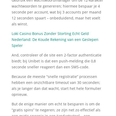
Gebruik een wachtwoordmanager om de 12‑karakter
wachtwoorden te genereren; hiermee bespaar je 4
seconde per account, wat bij 3 accounts per maand
12 seconden spaart – onbeduidend, maar het voelt
als winst.
Loki Casino Bonus Zonder Storting Echt Geld
Nederland: De Koude Rekening van een Geslepen
Speler
And, controleer of de site een 2‑factor authenticatie
biedt; bij Unibet is dat een push‑melding die 0,8
seconde sneller reageert dan een SMS‑code.
Because de meeste “snelle registratie” processen
hebben een onzichtbare timeout van 30 seconden;
als je langer dan dat wacht, start het hele formulier
opnieuw.
But de enige manier om echt te besparen is om de
“gratis spins” te negeren; ze zijn net zo effectief als
een gratis snoepje in een tandartsstoel – een