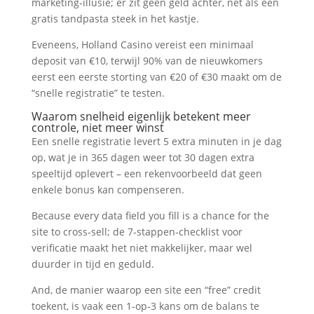
marketing‑illusie; er zit geen geld achter, net als een
gratis tandpasta steek in het kastje.
Eveneens, Holland Casino vereist een minimaal
deposit van €10, terwijl 90% van de nieuwkomers
eerst een eerste storting van €20 of €30 maakt om de
“snelle registratie” te testen.
Waarom snelheid eigenlijk betekent meer
controle, niet meer winst
Een snelle registratie levert 5 extra minuten in je dag
op, wat je in 365 dagen weer tot 30 dagen extra
speeltijd oplevert – een rekenvoorbeeld dat geen
enkele bonus kan compenseren.
Because every data field you fill is a chance for the
site to cross‑sell; de 7‑stappen‑checklist voor
verificatie maakt het niet makkelijker, maar wel
duurder in tijd en geduld.
And, de manier waarop een site een “free” credit
toekent, is vaak een 1‑op‑3 kans om de balans te