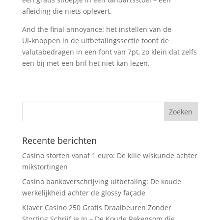
afleiding die niets oplevert.
And the final annoyance: het instellen van de
UI‑knoppen in de uitbetalingssectie toont de
valutabedragen in een font van 7pt, zo klein dat zelfs
een bij met een bril het niet kan lezen.
Recente berichten
Casino storten vanaf 1 euro: De kille wiskunde achter
mikstortingen
Casino bankoverschrijving uitbetaling: De koude
werkelijkheid achter de glossy façade
Klaver Casino 250 Gratis Draaibeuren Zonder
Storting Schrijf Je In – De Koude Rekensom die