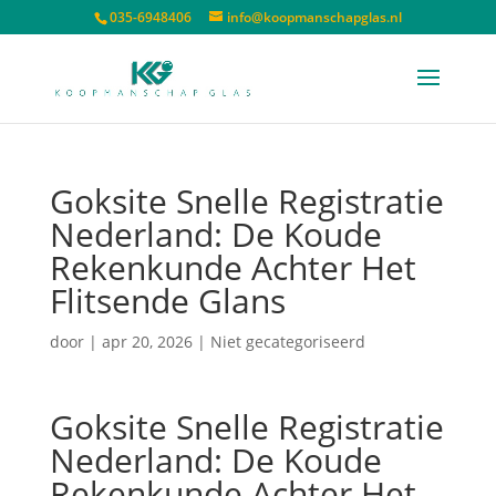
035-6948406
info@koopmanschapglas.nl
Goksite Snelle Registratie
Nederland: De Koude
Rekenkunde Achter Het
Flitsende Glans
door
|
apr 20, 2026
| Niet gecategoriseerd
Goksite Snelle Registratie
Nederland: De Koude
Rekenkunde Achter Het