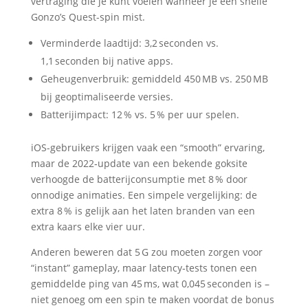
vertraging die je kunt voelen wanneer je een snelle
Gonzo’s Quest-spin mist.
Verminderde laadtijd: 3,2 seconden vs.
1,1 seconden bij native apps.
Geheugenverbruik: gemiddeld 450 MB vs. 250 MB
bij geoptimaliseerde versies.
Batterijimpact: 12 % vs. 5 % per uur spelen.
iOS-gebruikers krijgen vaak een “smooth” ervaring,
maar de 2022‑update van een bekende goksite
verhoogde de batterijconsumptie met 8 % door
onnodige animaties. Een simpele vergelijking: de
extra 8 % is gelijk aan het laten branden van een
extra kaars elke vier uur.
Anderen beweren dat 5 G zou moeten zorgen voor
“instant” gameplay, maar latency‑tests tonen een
gemiddelde ping van 45 ms, wat 0,045 seconden is –
niet genoeg om een spin te maken voordat de bonus