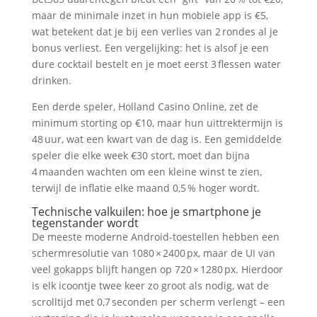
maar de minimale inzet in hun mobiele app is €5,
wat betekent dat je bij een verlies van 2 rondes al je
bonus verliest. Een vergelijking: het is alsof je een
dure cocktail bestelt en je moet eerst 3 flessen water
drinken.
Een derde speler, Holland Casino Online, zet de
minimum storting op €10, maar hun uittrektermijn is
48 uur, wat een kwart van de dag is. Een gemiddelde
speler die elke week €30 stort, moet dan bijna
4 maanden wachten om een kleine winst te zien,
terwijl de inflatie elke maand 0,5 % hoger wordt.
Technische valkuilen: hoe je smartphone je
tegenstander wordt
De meeste moderne Android-toestellen hebben een
schermresolutie van 1080 × 2400 px, maar de UI van
veel gokapps blijft hangen op 720 × 1280 px. Hierdoor
is elk icoontje twee keer zo groot als nodig, wat de
scrolltijd met 0,7 seconden per scherm verlengt – een