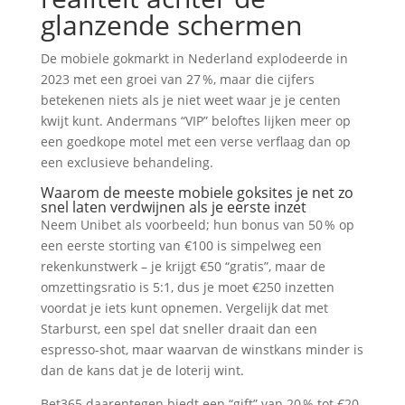
glanzende schermen
De mobiele gokmarkt in Nederland explodeerde in
2023 met een groei van 27 %, maar die cijfers
betekenen niets als je niet weet waar je je centen
kwijt kunt. Andermans “VIP” beloftes lijken meer op
een goedkope motel met een verse verflaag dan op
een exclusieve behandeling.
Waarom de meeste mobiele goksites je net zo
snel laten verdwijnen als je eerste inzet
Neem Unibet als voorbeeld; hun bonus van 50 % op
een eerste storting van €100 is simpelweg een
rekenkunstwerk – je krijgt €50 “gratis”, maar de
omzettingsratio is 5:1, dus je moet €250 inzetten
voordat je iets kunt opnemen. Vergelijk dat met
Starburst, een spel dat sneller draait dan een
espresso-shot, maar waarvan de winstkans minder is
dan de kans dat je de loterij wint.
Bet365 daarentegen biedt een “gift” van 20 % tot €20,