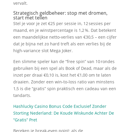
vervalt.
Strategisch geldbeheer: stop met dromen,
start met tellen
Stel je voor je zet €25 per sessie in, 12 sessies per
maand, en je winstpercentage is 1,2 %. Dat betekent
een maandelijkse netto‑verlies van €30,5 – een cijfer
dat je bijna net zo hard treft als een verlies bij de
high‑variance slot Mega Joker.
Een slimme speler kan de “free spin” van 10 rondes
gebruiken bij een spel als Book of Dead, maar als de
inzet per draai €0,10 is, kost het €1,00 om te laten
draaien. Zonder een win‑to‑loss ratio van minstens
1,5 is die “gratis” spin praktisch een cadeau van een
tandarts.
Hashlucky Casino Bonus Code Exclusief Zonder
Storting Nederland: De Koude Wiskunde Achter De
“Gratis” Pret
Bereken je break‑even point: als de