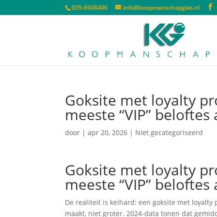
035-6948406
info@koopmanschapglas.nl
Goksite met loyalty 
meeste “VIP” beloftes 
door
|
apr 20, 2026
| Niet gecategoriseerd
Goksite met loyalty 
meeste “VIP” beloftes 
De realiteit is keihard: een goksite met loyal
maakt, niet groter. 2024‑data tonen dat gemidd