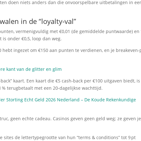
unten doen niets anders dan die onvoorspelbare uitbetalingen in ee
walen in de “loyalty‑val”
le punten, vermenigvuldig met €0,01 (de gemiddelde puntwaarde) en 
t is onder €0,5, loop dan weg.
00 hebt ingezet om €150 aan punten te verdienen, en je breakeven‑
e kant van de glitter en glim
back” kaart. Een kaart die €5 cash‑back per €100 uitgaven biedt, is
1 % terugbetaalt met een 20‑dagelijkse wachttijd.
der Storting Echt Geld 2026 Nederland – De Koude Rekenkundige
ng‑truc, geen echte cadeau. Casinos geven geen geld weg; ze geven j
sites de lettertypegrootte van hun “terms & conditions” tot 9 pt