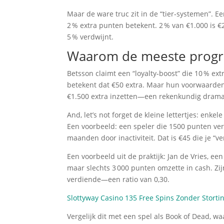
Maar de ware truc zit in de “tier‑systemen”. E
2 % extra punten betekent. 2 % van €1.000 is €
5 % verdwijnt.
Waarom de meeste progr
Betsson claimt een “loyalty‑boost” die 10 % ext
betekent dat €50 extra. Maar hun voorwaarde
€1.500 extra inzetten—een rekenkundig drama
And, let’s not forget de kleine lettertjes: enke
Een voorbeeld: een speler die 1500 punten ver
maanden door inactiviteit. Dat is €45 die je “v
Een voorbeeld uit de praktijk: Jan de Vries, een
maar slechts 3 000 punten omzette in cash. Zijn
verdiende—een ratio van 0,30.
Slottyway Casino 135 Free Spins Zonder Stort
Vergelijk dit met een spel als Book of Dead, wa