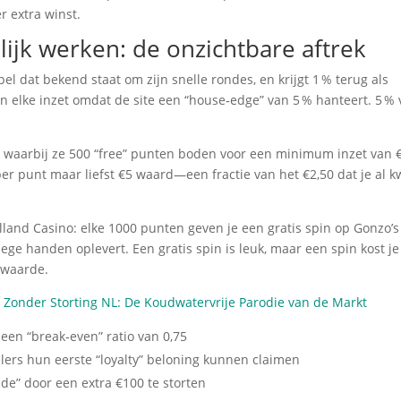
 extra winst.
ijk werken: de onzichtbare aftrek
spel dat bekend staat om zijn snelle rondes, en krijgt 1 % terug als
aan elke inzet omdat de site een “house‑edge” van 5 % hanteert. 5 %
 waarbij ze 500 “free” punten boden voor een minimum inzet van 
er punt maar liefst €5 waard—een fractie van het €2,50 dat je al kw
lland Casino: elke 1000 punten geven je een gratis spin op Gonzo’s
 lege handen oplevert. Een gratis spin is leuk, maar een spin kost je
 waarde.
 Zonder Storting NL: De Koudwatervrije Parodie van de Markt
en “break‑even” ratio van 0,75
ers hun eerste “loyalty” beloning kunnen claimen
de” door een extra €100 te storten