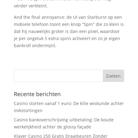
verder verkleint.
And the final annoyance: de UI van Starburst op een
mobiele telefoon toont een knop “Spin” die zo klein is
dat hij nauwelijks groter is dan een pixel, waardoor
je per ongeluk 5 extra spins activeert en zo je eigen
bankroll ondermijnt.
Recente berichten
Casino storten vanaf 1 euro: De kille wiskunde achter
mikstortingen
Casino bankoverschrijving uitbetaling: De koude
werkelijkheid achter de glossy façade
Klaver Casino 250 Gratis Draaibeuren Zonder