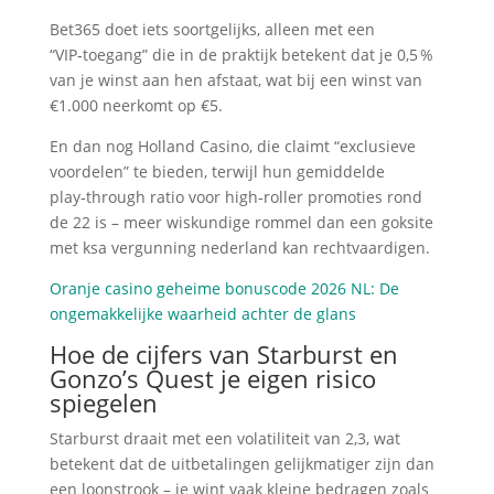
Bet365 doet iets soortgelijks, alleen met een
“VIP‑toegang” die in de praktijk betekent dat je 0,5 %
van je winst aan hen afstaat, wat bij een winst van
€1.000 neerkomt op €5.
En dan nog Holland Casino, die claimt “exclusieve
voordelen” te bieden, terwijl hun gemiddelde
play‑through ratio voor high‑roller promoties rond
de 22 is – meer wiskundige rommel dan een goksite
met ksa vergunning nederland kan rechtvaardigen.
Oranje casino geheime bonuscode 2026 NL: De
ongemakkelijke waarheid achter de glans
Hoe de cijfers van Starburst en
Gonzo’s Quest je eigen risico
spiegelen
Starburst draait met een volatiliteit van 2,3, wat
betekent dat de uitbetalingen gelijkmatiger zijn dan
een loonstrook – je wint vaak kleine bedragen zoals