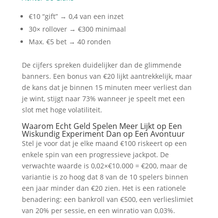
€10 “gift” → 0,4 van een inzet
30× rollover → €300 minimaal
Max. €5 bet → 40 ronden
De cijfers spreken duidelijker dan de glimmende
banners. Een bonus van €20 lijkt aantrekkelijk, maar
de kans dat je binnen 15 minuten meer verliest dan
je wint, stijgt naar 73% wanneer je speelt met een
slot met hoge volatiliteit.
Waarom Echt Geld Spelen Meer Lijkt op Een
Wiskundig Experiment Dan op Een Avontuur
Stel je voor dat je elke maand €100 riskeert op een
enkele spin van een progressieve jackpot. De
verwachte waarde is 0,02×€10.000 = €200, maar de
variantie is zo hoog dat 8 van de 10 spelers binnen
een jaar minder dan €20 zien. Het is een rationele
benadering: een bankroll van €500, een verlieslimiet
van 20% per sessie, en een winratio van 0,03%.