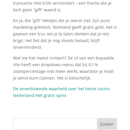
transactie met 0,5% vermindert – een fractie die je
toch geen “gift” waard is.
En ja, die “gift” tekstjes die je overal ziet, zijn pure
marketing‑gimmick. Niemand geeft gratis geld. Het is
gewoon een truc om je te laten denken dat je iets
krijgt. Het feit dat je nog steeds betaalt, blijft
onverminderd.
Wat me het meest irriteert? De UI van een bepaalde
site heeft een dropdown‑menu dat bij 0,1 %
zoompercentage niet meer werkt, waardoor je nooit
je winst kunt claimen. Het is belachelijk.
De onverbloemde waarheid over het beste casino
Nederland met gratis spins