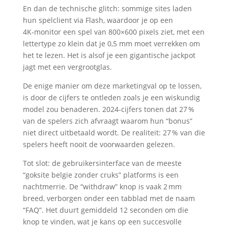
En dan de technische glitch: sommige sites laden
hun spelclient via Flash, waardoor je op een
4K‑monitor een spel van 800×600 pixels ziet, met een
lettertype zo klein dat je 0,5 mm moet verrekken om
het te lezen. Het is alsof je een gigantische jackpot
jagt met een vergrootglas.
De enige manier om deze marketingval op te lossen,
is door de cijfers te ontleden zoals je een wiskundig
model zou benaderen. 2024‑cijfers tonen dat 27 %
van de spelers zich afvraagt waarom hun “bonus”
niet direct uitbetaald wordt. De realiteit: 27 % van die
spelers heeft nooit de voorwaarden gelezen.
Tot slot: de gebruikersinterface van de meeste
“goksite belgie zonder cruks” platforms is een
nachtmerrie. De “withdraw” knop is vaak 2 mm
breed, verborgen onder een tabblad met de naam
“FAQ”. Het duurt gemiddeld 12 seconden om die
knop te vinden, wat je kans op een succesvolle