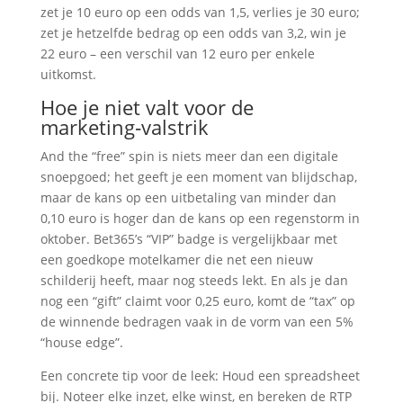
zet je 10 euro op een odds van 1,5, verlies je 30 euro;
zet je hetzelfde bedrag op een odds van 3,2, win je
22 euro – een verschil van 12 euro per enkele
uitkomst.
Hoe je niet valt voor de
marketing‑valstrik
And the “free” spin is niets meer dan een digitale
snoepgoed; het geeft je een moment van blijdschap,
maar de kans op een uitbetaling van minder dan
0,10 euro is hoger dan de kans op een regenstorm in
oktober. Bet365’s “VIP” badge is vergelijkbaar met
een goedkope motelkamer die net een nieuw
schilderij heeft, maar nog steeds lekt. En als je dan
nog een “gift” claimt voor 0,25 euro, komt de “tax” op
de winnende bedragen vaak in de vorm van een 5%
“house edge”.
Een concrete tip voor de leek: Houd een spreadsheet
bij. Noteer elke inzet, elke winst, en bereken de RTP