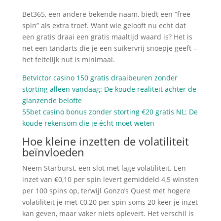
Bet365, een andere bekende naam, biedt een “free
spin” als extra troef. Want wie gelooft nu echt dat
een gratis draai een gratis maaltijd waard is? Het is
net een tandarts die je een suikervrij snoepje geeft –
het feitelijk nut is minimaal.
Betvictor casino 150 gratis draaibeuren zonder
storting alleen vandaag: De koude realiteit achter de
glanzende belofte
55bet casino bonus zonder storting €20 gratis NL: De
koude rekensom die je écht moet weten
Hoe kleine inzetten de volatiliteit
beïnvloeden
Neem Starburst, een slot met lage volatiliteit. Een
inzet van €0,10 per spin levert gemiddeld 4,5 winsten
per 100 spins op, terwijl Gonzo’s Quest met hogere
volatiliteit je met €0,20 per spin soms 20 keer je inzet
kan geven, maar vaker niets oplevert. Het verschil is