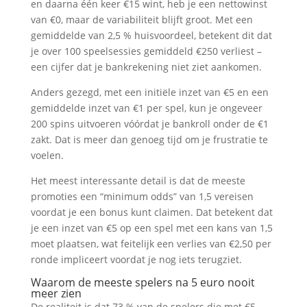
en daarna één keer €15 wint, heb je een nettowinst
van €0, maar de variabiliteit blijft groot. Met een
gemiddelde van 2,5 % huisvoordeel, betekent dit dat
je over 100 speelsessies gemiddeld €250 verliest –
een cijfer dat je bankrekening niet ziet aankomen.
Anders gezegd, met een initiële inzet van €5 en een
gemiddelde inzet van €1 per spel, kun je ongeveer
200 spins uitvoeren vóórdat je bankroll onder de €1
zakt. Dat is meer dan genoeg tijd om je frustratie te
voelen.
Het meest interessante detail is dat de meeste
promoties een “minimum odds” van 1,5 vereisen
voordat je een bonus kunt claimen. Dat betekent dat
je een inzet van €5 op een spel met een kans van 1,5
moet plaatsen, wat feitelijk een verlies van €2,50 per
ronde impliceert voordat je nog iets terugziet.
Waarom de meeste spelers na 5 euro nooit
meer zien
De realiteit is dat 73 % van de spelers die met €5