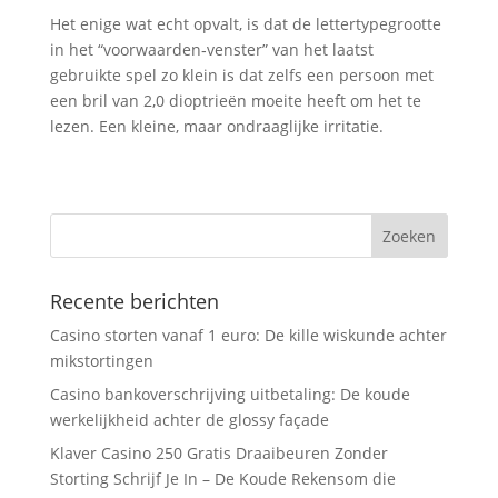
Het enige wat echt opvalt, is dat de lettertypegrootte
in het “voorwaarden‑venster” van het laatst
gebruikte spel zo klein is dat zelfs een persoon met
een bril van 2,0 dioptrieën moeite heeft om het te
lezen. Een kleine, maar ondraaglijke irritatie.
Recente berichten
Casino storten vanaf 1 euro: De kille wiskunde achter
mikstortingen
Casino bankoverschrijving uitbetaling: De koude
werkelijkheid achter de glossy façade
Klaver Casino 250 Gratis Draaibeuren Zonder
Storting Schrijf Je In – De Koude Rekensom die