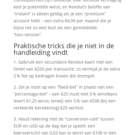
kost je potentiële winst, en Revolut’s belofte van
“instant” is alleen geldig als je een “premium”
account hebt – een extra €4,99 per maand die je
bijna net zo veel kost als een gemiddelde
“loss‑session”.
Praktische tricks die je niet in de
handleiding vindt
1. Gebruik een secundaire Revolut‑kaart met een
limiet van €250 per transactie; zo vermijd je de extra
2 % fee op bedragen boven die drempel.
2. Zet je inzet op een “fixed‑bet” in plaats van een
“percentage‑bet” – een €25 inzet met 5 % winstkans
levert €1,25 winst, terwijl een 5 % van €500 (bij een
verkeerde berekening) €25 verliest.
3. Houd rekening met de “conversion‑rate” tussen
EUR en USD op de dag dat je speelt; een
koersverschil van 0,03 kan je winst van €100 in een