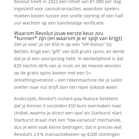
Revolut heeft in 2022 een limiet van €1.000 per dag
ingesteld voor casinotransacties, waardoor spelers
moeten kiezen tussen een snelle storting of een half
uur wachten op een handmatige verificatie.
Waarom Revolut jouw eerste keus zou
*kunnen* zijn (en waarom je er spijt van krijgt)
Stel je voor: je zet €50 in op een “VIP‑bonus” bij
Bet365, krijgt een “gift” van €20 gratis spins, en denkt
dat je al een voorsprong hebt. In werkelijkheid is dat
€20 slechts 40 % van je inzet, en de meeste winsten
op de gratis spins komen met een 5×
omzettingsvereiste – een rekenmachine die je saldo
sneller naar nul drijft dan een lepel ijskoud water.
Anderzijds, Revolut’s instant‑pay‑feature betekent
dat je binnen 5 seconden €50 kunt overmaken naar
Unibet, waarna je direct een spel als Starburst start.
Starburst draait met een “low‑variance” mechaniek,
dus je wint vaak kleine bedragen; dat is precies wat
Revolut’s 2,9 % transactiekosten op €200 stortingen