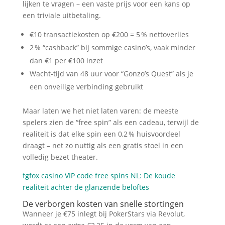
lijken te vragen – een vaste prijs voor een kans op
een triviale uitbetaling.
€10 transactiekosten op €200 = 5 % nettoverlies
2 % “cashback” bij sommige casino’s, vaak minder
dan €1 per €100 inzet
Wacht‑tijd van 48 uur voor “Gonzo’s Quest” als je
een onveilige verbinding gebruikt
Maar laten we het niet laten varen: de meeste
spelers zien de “free spin” als een cadeau, terwijl de
realiteit is dat elke spin een 0,2 % huisvoordeel
draagt – net zo nuttig als een gratis stoel in een
volledig bezet theater.
fgfox casino VIP code free spins NL: De koude
realiteit achter de glanzende beloftes
De verborgen kosten van snelle stortingen
Wanneer je €75 inlegt bij PokerStars via Revolut,