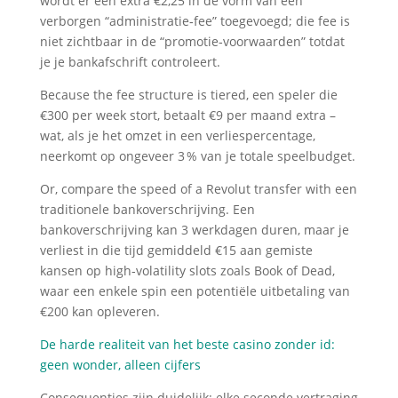
wordt er een extra €2,25 in de vorm van een
verborgen “administratie‑fee” toegevoegd; die fee is
niet zichtbaar in de “promotie‑voorwaarden” totdat
je je bankafschrift controleert.
Because the fee structure is tiered, een speler die
€300 per week stort, betaalt €9 per maand extra –
wat, als je het omzet in een verliespercentage,
neerkomt op ongeveer 3 % van je totale speelbudget.
Or, compare the speed of a Revolut transfer with een
traditionele bankoverschrijving. Een
bankoverschrijving kan 3 werkdagen duren, maar je
verliest in die tijd gemiddeld €15 aan gemiste
kansen op high‑volatility slots zoals Book of Dead,
waar een enkele spin een potentiële uitbetaling van
€200 kan opleveren.
De harde realiteit van het beste casino zonder id:
geen wonder, alleen cijfers
Consequenties zijn duidelijk: elke seconde vertraging