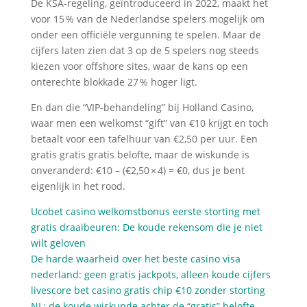
De KSA-regeling, geïntroduceerd in 2022, maakt het
voor 15 % van de Nederlandse spelers mogelijk om
onder een officiële vergunning te spelen. Maar de
cijfers laten zien dat 3 op de 5 spelers nog steeds
kiezen voor offshore sites, waar de kans op een
onterechte blokkade 27 % hoger ligt.
En dan die “VIP‑behandeling” bij Holland Casino,
waar men een welkomst “gift” van €10 krijgt en toch
betaalt voor een tafelhuur van €2,50 per uur. Een
gratis gratis gratis belofte, maar de wiskunde is
onveranderd: €10 – (€2,50 × 4) = €0, dus je bent
eigenlijk in het rood.
Ucobet casino welkomstbonus eerste storting met
gratis draaibeuren: De koude rekensom die je niet
wilt geloven
De harde waarheid over het beste casino visa
nederland: geen gratis jackpots, alleen koude cijfers
livescore bet casino gratis chip €10 zonder storting
NL: de koude wiskunde achter de “gratis” belofte