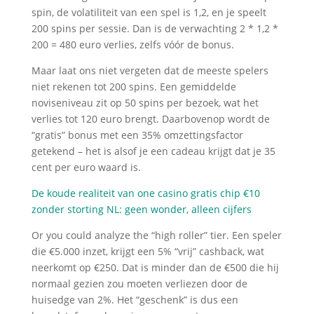
spin, de volatiliteit van een spel is 1,2, en je speelt
200 spins per sessie. Dan is de verwachting 2 * 1,2 *
200 = 480 euro verlies, zelfs vóór de bonus.
Maar laat ons niet vergeten dat de meeste spelers
niet rekenen tot 200 spins. Een gemiddelde
noviseniveau zit op 50 spins per bezoek, wat het
verlies tot 120 euro brengt. Daarbovenop wordt de
“gratis” bonus met een 35% omzettingsfactor
getekend – het is alsof je een cadeau krijgt dat je 35
cent per euro waard is.
De koude realiteit van one casino gratis chip €10
zonder storting NL: geen wonder, alleen cijfers
Or you could analyze the “high roller” tier. Een speler
die €5.000 inzet, krijgt een 5% “vrij” cashback, wat
neerkomt op €250. Dat is minder dan de €500 die hij
normaal gezien zou moeten verliezen door de
huisedge van 2%. Het “geschenk” is dus een