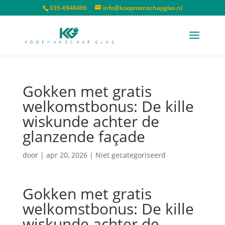
035-6948406
info@koopmanschapglas.nl
Gokken met gratis
welkomstbonus: De kille
wiskunde achter de
glanzende façade
door
|
apr 20, 2026
| Niet gecategoriseerd
Gokken met gratis
welkomstbonus: De kille
wiskunde achter de