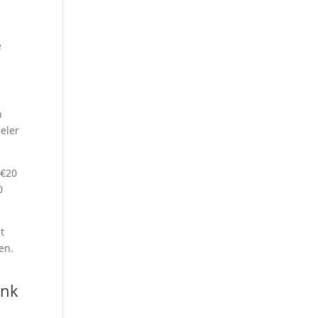
e
n
eler
 €20
0
t
en.
ank