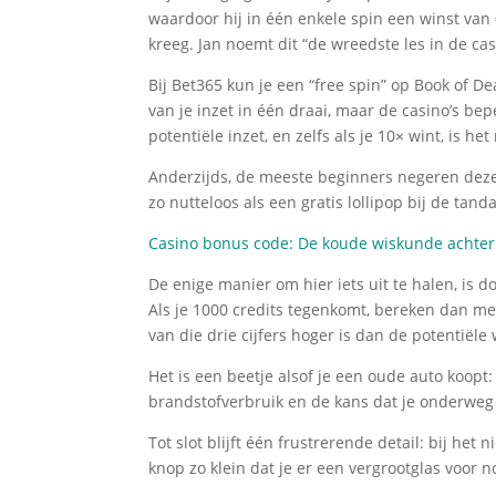
waardoor hij in één enkele spin een winst van
kreeg. Jan noemt dit “de wreedste les in de cas
Bij Bet365 kun je een “free spin” op Book of Dea
van je inzet in één draai, maar de casino’s bep
potentiële inzet, en zelfs als je 10× wint, is h
Anderzijds, de meeste beginners negeren deze 
zo nutteloos als een gratis lollipop bij de tanda
Casino bonus code: De koude wiskunde achter
De enige manier om hier iets uit te halen, is d
Als je 1000 credits tegenkomt, bereken dan met
van die drie cijfers hoger is dan de potentiële w
Het is een beetje alsof je een oude auto koopt:
brandstofverbruik en de kans dat je onderweg 
Tot slot blijft één frustrerende detail: bij h
knop zo klein dat je er een vergrootglas voor n