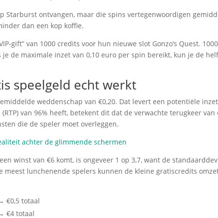
s op Starburst ontvangen, maar die spins vertegenwoordigen gemidd
 minder dan een kop koffie.
IP‑gift” van 1000 credits voor hun nieuwe slot Gonzo’s Quest. 100
als je de maximale inzet van 0,10 euro per spin bereikt, kun je de hel
is speelgeld echt werkt
n gemiddelde weddenschap van €0,20. Dat levert een potentiële inze
 (RTP) van 96% heeft, betekent dit dat de verwachte terugkeer van 
insten die de speler moet overleggen.
ealiteit achter de glimmende schermen
een winst van €6 komt, is ongeveer 1 op 3,7, want de standaarddev
n de meest lunchenende spelers kunnen de kleine gratiscredits omze
→ €0,5 totaal
→ €4 totaal