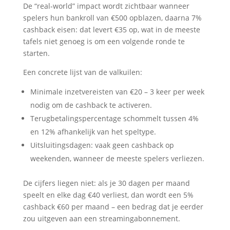
De “real‑world” impact wordt zichtbaar wanneer
spelers hun bankroll van €500 opblazen, daarna 7%
cashback eisen: dat levert €35 op, wat in de meeste
tafels niet genoeg is om een volgende ronde te
starten.
Een concrete lijst van de valkuilen:
Minimale inzetvereisten van €20 – 3 keer per week
nodig om de cashback te activeren.
Terugbetalingspercentage schommelt tussen 4%
en 12% afhankelijk van het speltype.
Uitsluitingsdagen: vaak geen cashback op
weekenden, wanneer de meeste spelers verliezen.
De cijfers liegen niet: als je 30 dagen per maand
speelt en elke dag €40 verliest, dan wordt een 5%
cashback €60 per maand – een bedrag dat je eerder
zou uitgeven aan een streamingabonnement.