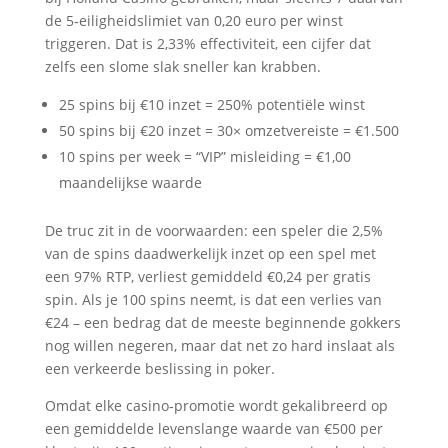
de 5‑eiligheidslimiet van 0,20 euro per winst
triggeren. Dat is 2,33% effectiviteit, een cijfer dat
zelfs een slome slak sneller kan krabben.
25 spins bij €10 inzet = 250% potentiële winst
50 spins bij €20 inzet = 30× omzetvereiste = €1.500
10 spins per week = “VIP” misleiding = €1,00
maandelijkse waarde
De truc zit in de voorwaarden: een speler die 2,5%
van de spins daadwerkelijk inzet op een spel met
een 97% RTP, verliest gemiddeld €0,24 per gratis
spin. Als je 100 spins neemt, is dat een verlies van
€24 – een bedrag dat de meeste beginnende gokkers
nog willen negeren, maar dat net zo hard inslaat als
een verkeerde beslissing in poker.
Omdat elke casino‑promotie wordt gekalibreerd op
een gemiddelde levenslange waarde van €500 per