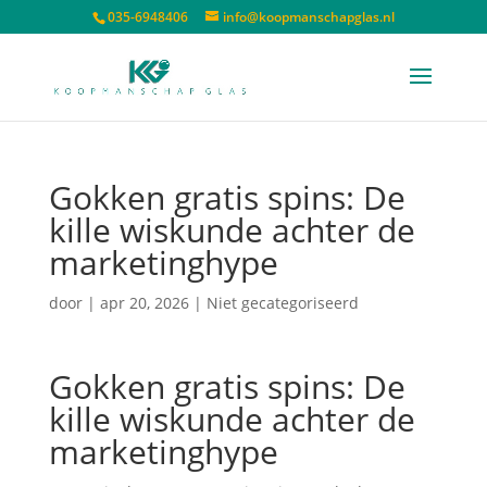
035-6948406
info@koopmanschapglas.nl
Gokken gratis spins: De
kille wiskunde achter de
marketinghype
door
|
apr 20, 2026
| Niet gecategoriseerd
Gokken gratis spins: De
kille wiskunde achter de
marketinghype