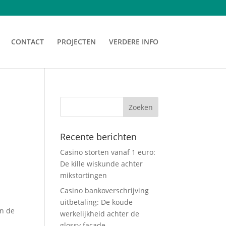
CONTACT
PROJECTEN
VERDERE INFO
Recente berichten
Casino storten vanaf 1 euro:
De kille wiskunde achter
mikstortingen
Casino bankoverschrijving
uitbetaling: De koude
en de
werkelijkheid achter de
glossy façade