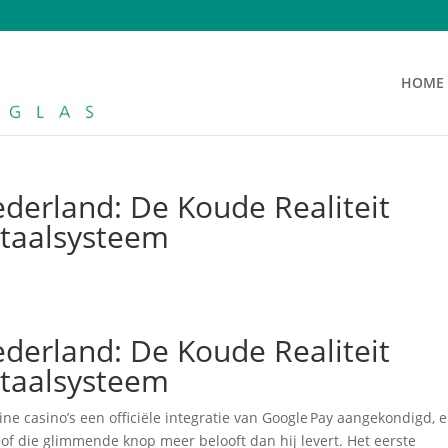
HOME
derland: De Koude Realiteit
etaalsysteem
derland: De Koude Realiteit
etaalsysteem
ne casino’s een officiële integratie van Google Pay aangekondigd, 
of die glimmende knop meer belooft dan hij levert. Het eerste