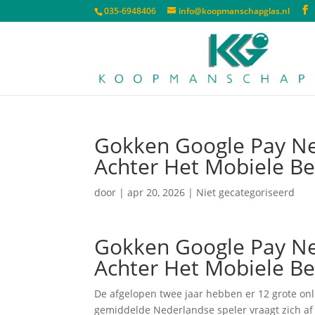
035-6948406
info@koopmanschapglas.nl
Gokken Google Pay Ne
Achter Het Mobiele B
door
|
apr 20, 2026
| Niet gecategoriseerd
Gokken Google Pay Ne
Achter Het Mobiele B
De afgelopen twee jaar hebben er 12 grote onli
gemiddelde Nederlandse speler vraagt zich af 