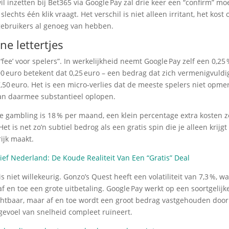
il inzetten bij Bet365 via Google Pay zal drie keer een “confirm” mo
lechts één klik vraagt. Het verschil is niet alleen irritant, het kost 
gebruikers al genoeg van hebben.
ne lettertjes
fee’ voor spelers”. In werkelijkheid neemt Google Pay zelf een 0,25
100 euro betekent dat 0,25 euro – een bedrag dat zich vermenigvuldi
,50 euro. Het is een micro‑verlies dat de meeste spelers niet opme
an daarmee substantieel oplopen.
e gambling is 18 % per maand, een klein percentage extra kosten z
 is net zo’n subtiel bedrog als een gratis spin die je alleen krijgt 
 rijk maakt.
ief Nederland: De Koude Realiteit Van Een “Gratis” Deal
s niet willekeurig. Gonzo’s Quest heeft een volatiliteit van 7,3 %, wa
af en toe een grote uitbetaling. Google Pay werkt op een soortgelijk
ichtbaar, maar af en toe wordt een groot bedrag vastgehouden doo
 gevoel van snelheid compleet ruïneert.