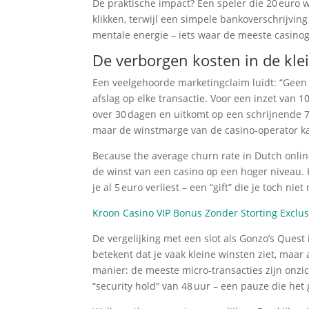
De praktische impact? Een speler die 20 euro w
klikken, terwijl een simpele bankoverschrijving s
mentale energie – iets waar de meeste casino
De verborgen kosten in de klei
Een veelgehoorde marketingclaim luidt: “Geen ‘
afslag op elke transactie. Voor een inzet van 
over 30 dagen en uitkomt op een schrijnende 7
maar de winstmarge van de casino‑operator k
Because the average churn rate in Dutch onlin
de winst van een casino op een hoger niveau. Het
je al 5 euro verliest – een “gift” die je toch niet
Kroon Casino VIP Bonus Zonder Storting Exclus
De vergelijking met een slot als Gonzo’s Quest i
betekent dat je vaak kleine winsten ziet, maar 
manier: de meeste micro‑transacties zijn onz
“security hold” van 48 uur – een pauze die het