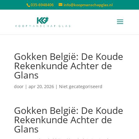
035-6948406
info@koopmanschapglas.nl
Gokken België: De Koude
Rekenkunde Achter de
Glans
door
|
apr 20, 2026
| Niet gecategoriseerd
Gokken België: De Koude
Rekenkunde Achter de
Glans