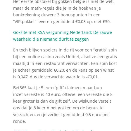
Het eerste obstakel bij gokken belgie is niet de wet,
maar de math‑regels die je in de hoek van je
bankrekening duwen; 3 bonuspunten in een
“VIP‑pakket” leveren gemiddeld €0,03 op, niet €30.
Goksite met KSA vergunning Nederland: De rauwe
waarheid die niemand durft te zeggen
En toch blijven spelers in de rij voor een “gratis” spin
bij een online casino zoals Unibet, alsof ze een gratis
maaltijd in een restaurant verwachten. Een spin kost
je echter gemiddeld €0,20, en de kans op een winst
is 0,047, dus de verwachte waarde is -€0,01.
Bet365 laat je 5 euro “gift” claimen, maar hun
inzet‑vereiste is 40 euro, oftewel een vereiste die 8
keer groter is dan de gift zelf. De wiskunde vertelt
ons dat je 8 keer moet gokken om de bonus te
verzachten, en je verliest gemiddeld 0,5 euro per
ronde.