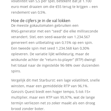
volatiliteit van 5,5 per spel, betekent dat je 1.100
euro moet draaien om die €55 terug te krijgen – een
rendement van 0,5%.
Hoe de cijfers je in de val lokken
De meeste gokautomaten gebruiken een
RNG‑generator met een “seed” die elke milliseconde
verandert. Stel, een seed‑waarde van 1.234.567
genereert een uitbetaling van 0,15% op een spin.
Een tweede spin met seed 1.234.568 kan 0,30%
opleveren. De variatie lijkt willekeurig, maar de
wiskunde achter de “return‑to‑player” (RTP) dwingt
het totaal naar de ingestelde 96‑98% over duizenden
spins.
Vergelijk dit met Starburst: een lage volatiliteit, snelle
winsten, maar een gemiddelde RTP van 96,1%.
Gonzo’s Quest biedt een hoger tempo, 5‑tot‑15×
multiplier, maar een RTP van 95,97%, wat de lange
termijn verliezen net zo zeker maakt als een droog
brood zonder boter.