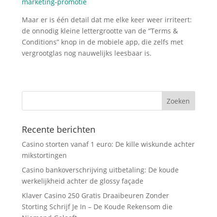
marketing‑promotie
Maar er is één detail dat me elke keer weer irriteert:
de onnodig kleine lettergrootte van de “Terms &
Conditions” knop in de mobiele app, die zelfs met
vergrootglas nog nauwelijks leesbaar is.
Recente berichten
Casino storten vanaf 1 euro: De kille wiskunde achter
mikstortingen
Casino bankoverschrijving uitbetaling: De koude
werkelijkheid achter de glossy façade
Klaver Casino 250 Gratis Draaibeuren Zonder
Storting Schrijf Je In – De Koude Rekensom die