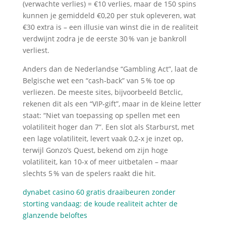
(verwachte verlies) = €10 verlies, maar de 150 spins
kunnen je gemiddeld €0,20 per stuk opleveren, wat
€30 extra is – een illusie van winst die in de realiteit
verdwijnt zodra je de eerste 30 % van je bankroll
verliest.
Anders dan de Nederlandse “Gambling Act”, laat de
Belgische wet een “cash‑back” van 5 % toe op
verliezen. De meeste sites, bijvoorbeeld Betclic,
rekenen dit als een “VIP‑gift”, maar in de kleine letter
staat: “Niet van toepassing op spellen met een
volatiliteit hoger dan 7”. Een slot als Starburst, met
een lage volatiliteit, levert vaak 0,2‑x je inzet op,
terwijl Gonzo’s Quest, bekend om zijn hoge
volatiliteit, kan 10‑x of meer uitbetalen – maar
slechts 5 % van de spelers raakt die hit.
dynabet casino 60 gratis draaibeuren zonder
storting vandaag: de koude realiteit achter de
glanzende beloftes