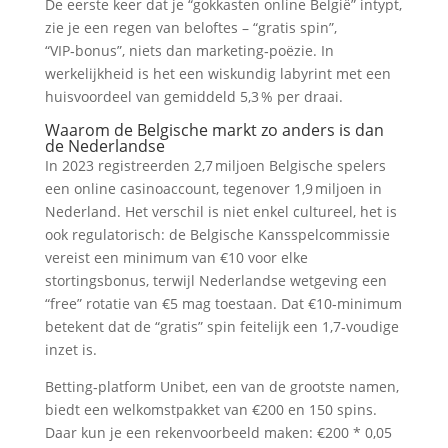
De eerste keer dat je “gokkasten online België” intypt,
zie je een regen van beloftes – “gratis spin”,
“VIP‑bonus”, niets dan marketing‑poëzie. In
werkelijkheid is het een wiskundig labyrint met een
huisvoordeel van gemiddeld 5,3 % per draai.
Waarom de Belgische markt zo anders is dan
de Nederlandse
In 2023 registreerden 2,7 miljoen Belgische spelers
een online casino­account, tegenover 1,9 miljoen in
Nederland. Het verschil is niet enkel cultureel, het is
ook regulatorisch: de Belgische Kansspelcommissie
vereist een minimum van €10 voor elke
stortingsbonus, terwijl Nederlandse wetgeving een
“free” rotatie van €5 mag toestaan. Dat €10‑minimum
betekent dat de “gratis” spin feitelijk een 1,7‑voudige
inzet is.
Betting‑platform Unibet, een van de grootste namen,
biedt een welkomstpakket van €200 en 150 spins.
Daar kun je een rekenvoorbeeld maken: €200 * 0,05