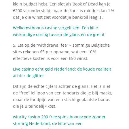
klein budget hebt. Een slot als Book of Dead kan je
€200 verondersteld, maar de kans is minder dan 1 %
dat je die winst ziet voordat je bankroll leeg is.
Welkomstbonus casino vergelijken: Een kille
wiskundige oorlog tussen de glans en de greint
5. Let op de “withdrawal fee” – sommige Belgische
sites rekenen €5 per opname, wat een 10 %
effectieve kosten is voor een €50 winst.
Live casino echt geld Nederland: de koude realiteit
achter de glitter
Dit zijn de echte cijfers achter de glans. Het is niet
de “free” lollipop van een tandarts die je blij maakt,
maar de tandpijn van een slecht geplaatste bonus
die je uiteindelijk kost.
wincity casino 200 free spins bonuscode zonder
storting Nederland: de kilte van een