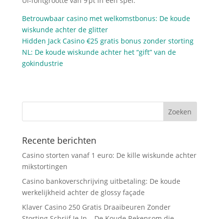
UI‑fontgrootte van 9 pt in een spel.
Betrouwbaar casino met welkomstbonus: De koude
wiskunde achter de glitter
Hidden Jack Casino €25 gratis bonus zonder storting
NL: De koude wiskunde achter het “gift” van de
gokindustrie
Recente berichten
Casino storten vanaf 1 euro: De kille wiskunde achter
mikstortingen
Casino bankoverschrijving uitbetaling: De koude
werkelijkheid achter de glossy façade
Klaver Casino 250 Gratis Draaibeuren Zonder
Storting Schrijf Je In – De Koude Rekensom die