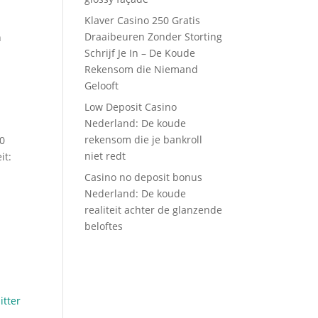
Klaver Casino 250 Gratis
Draaibeuren Zonder Storting
n
Schrijf Je In – De Koude
Rekensom die Niemand
Gelooft
Low Deposit Casino
Nederland: De koude
rekensom die je bankroll
10
niet redt
it:
Casino no deposit bonus
Nederland: De koude
realiteit achter de glanzende
beloftes
itter