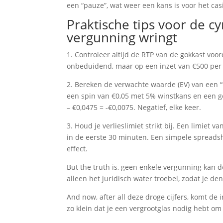
een “pauze”, wat weer een kans is voor het c
Praktische tips voor de cy
vergunning wringt
1. Controleer altijd de RTP van de gokkast voord
onbeduidend, maar op een inzet van €500 per w
2. Bereken de verwachte waarde (EV) van een “fr
een spin van €0,05 met 5% winstkans en een gemi
– €0,0475 = -€0,0075. Negatief, elke keer.
3. Houd je verlieslimiet strikt bij. Een limiet
in de eerste 30 minuten. Een simpele spreads
effect.
But the truth is, geen enkele vergunning kan 
alleen het juridisch water troebel, zodat je denk
And now, after all deze droge cijfers, komt de 
zo klein dat je een vergrootglas nodig hebt om