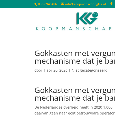
035-6948406
info@koopmanschapglas.nl
Gokkasten met vergun
mechanisme dat je ban
door
|
apr 20, 2026
| Niet gecategoriseerd
Gokkasten met vergun
mechanisme dat je ban
De Nederlandse overheid heeft in 2020 1.000 l
daarvan gaan naar echt betrouwbare operators. 