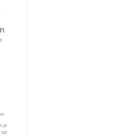
t
en
10
”
en.
s je
 tot