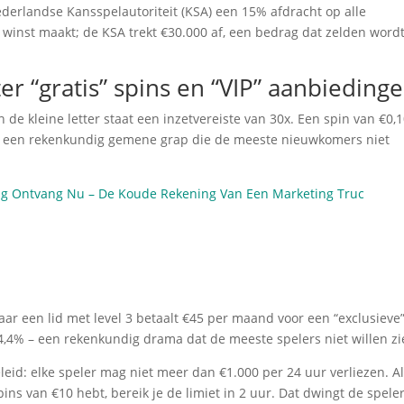
Nederlandse Kansspelautoriteit (KSA) een 15% afdracht op alle
 winst maakt; de KSA trekt €30.000 af, een bedrag dat zelden word
r “gratis” spins en “VIP” aanbieding
n de kleine letter staat een inzetvereiste van 30x. Een spin van €0,
 – een rekenkundig gemene grap die de meeste nieuwkomers niet
ing Ontvang Nu – De Koude Rekening Van Een Marketing Truc
ar een lid met level 3 betaalt €45 per maand voor een “exclusieve
4,4% – een rekenkundig drama dat de meeste spelers niet willen zi
leid: elke speler mag niet meer dan €1.000 per 24 uur verliezen. Al
ns van €10 hebt, bereik je de limiet in 2 uur. Dat dwingt de speler