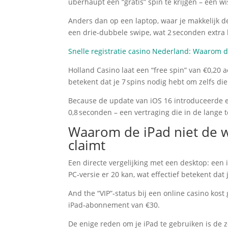
überhaupt een “gratis” spin te krijgen – een w
Anders dan op een laptop, waar je makkelijk de
een drie‑dubbele swipe, wat 2 seconden extra k
Snelle registratie casino Nederland: Waarom de
Holland Casino laat een “free spin” van €0,20 a
betekent dat je 7 spins nodig hebt om zelfs die
Because de update van iOS 16 introduceerde e
0,8 seconden – een vertraging die in de lange t
Waarom de iPad niet de w
claimt
Een directe vergelijking met een desktop: een i
PC‑versie er 20 kan, wat effectief betekent dat
And the “VIP”‑status bij een online casino ko
iPad‑abonnement van €30.
De enige reden om je iPad te gebruiken is de z