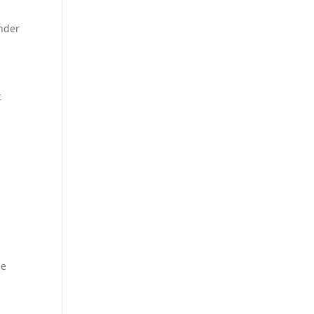
onder
t
de