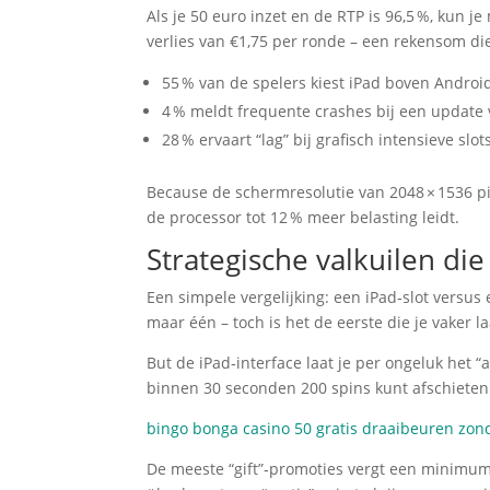
Als je 50 euro inzet en de RTP is 96,5 %, kun 
verlies van €1,75 per ronde – een rekensom die
55 % van de spelers kiest iPad boven Androi
4 % meldt frequente crashes bij een update 
28 % ervaart “lag” bij grafisch intensieve slo
Because de schermresolutie van 2048 × 1536 pix
de processor tot 12 % meer belasting leidt.
Strategische valkuilen die
Een simpele vergelijking: een iPad‑slot versus
maar één – toch is het de eerste die je vaker l
But de iPad‑interface laat je per ongeluk het
binnen 30 seconden 200 spins kunt afschieten
bingo bonga casino 50 gratis draaibeuren zonde
De meeste “gift”‑promoties vergt een minimum