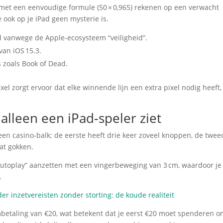
je met een eenvoudige formule (50 × 0,965) rekenen op een verwacht
 ook op je iPad geen mysterie is.
d vanwege de Apple‑ecosysteem “veiligheid”.
van iOS 15.3.
ts zoals Book of Dead.
el zorgt ervoor dat elke winnende lijn een extra pixel nodig heeft,
 alleen een iPad‑speler ziet
 een casino‑balk; de eerste heeft drie keer zoveel knoppen, de twee
aat gokken.
 “autoplay” aanzetten met een vingerbeweging van 3 cm, waardoor je
.
r inzetvereisten zonder storting: de koude realiteit
betaling van €20, wat betekent dat je eerst €20 moet spenderen 