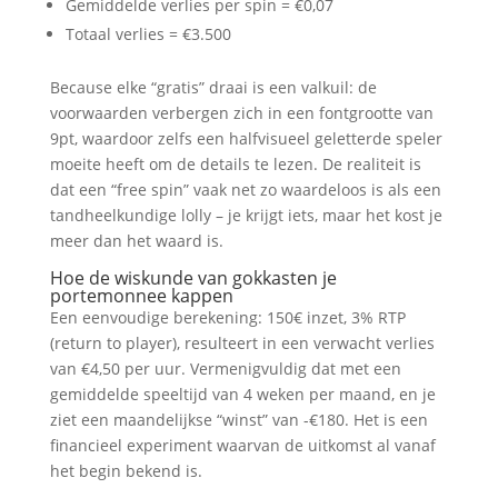
Gemiddelde verlies per spin = €0,07
Totaal verlies = €3.500
Because elke “gratis” draai is een valkuil: de
voorwaarden verbergen zich in een fontgrootte van
9pt, waardoor zelfs een halfvisueel geletterde speler
moeite heeft om de details te lezen. De realiteit is
dat een “free spin” vaak net zo waardeloos is als een
tandheelkundige lolly – je krijgt iets, maar het kost je
meer dan het waard is.
Hoe de wiskunde van gokkasten je
portemonnee kappen
Een eenvoudige berekening: 150€ inzet, 3% RTP
(return to player), resulteert in een verwacht verlies
van €4,50 per uur. Vermenigvuldig dat met een
gemiddelde speeltijd van 4 weken per maand, en je
ziet een maandelijkse “winst” van -€180. Het is een
financieel experiment waarvan de uitkomst al vanaf
het begin bekend is.