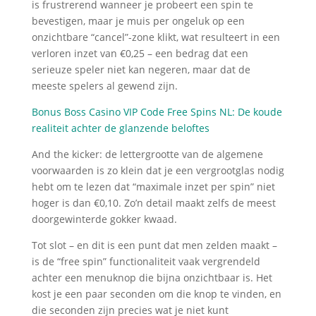
is frustrerend wanneer je probeert een spin te
bevestigen, maar je muis per ongeluk op een
onzichtbare “cancel”-zone klikt, wat resulteert in een
verloren inzet van €0,25 – een bedrag dat een
serieuze speler niet kan negeren, maar dat de
meeste spelers al gewend zijn.
Bonus Boss Casino VIP Code Free Spins NL: De koude
realiteit achter de glanzende beloftes
And the kicker: de lettergrootte van de algemene
voorwaarden is zo klein dat je een vergrootglas nodig
hebt om te lezen dat “maximale inzet per spin” niet
hoger is dan €0,10. Zo’n detail maakt zelfs de meest
doorgewinterde gokker kwaad.
Tot slot – en dit is een punt dat men zelden maakt –
is de “free spin” functionaliteit vaak vergrendeld
achter een menuknop die bijna onzichtbaar is. Het
kost je een paar seconden om die knop te vinden, en
die seconden zijn precies wat je niet kunt