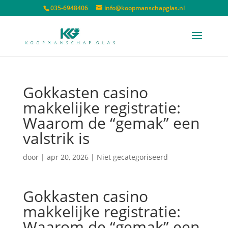
035-6948406
info@koopmanschapglas.nl
Gokkasten casino
makkelijke registratie:
Waarom de “gemak” een
valstrik is
door
|
apr 20, 2026
| Niet gecategoriseerd
Gokkasten casino
makkelijke registratie:
Waarom de “gemak” een