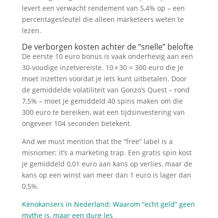
levert een verwacht rendement van 5,4% op – een
percentagesleutel die alleen marketeers weten te
lezen.
De verborgen kosten achter de “snelle” belofte
De eerste 10 euro bonus is vaak onderhevig aan een
30‑voudige inzetvereiste. 10 × 30 = 300 euro die je
moet inzetten voordat je iets kunt uitbetalen. Door
de gemiddelde volatiliteit van Gonzo’s Quest – rond
7,5% – moet je gemiddeld 40 spins maken om die
300 euro te bereiken, wat een tijdsinvestering van
ongeveer 104 seconden betekent.
And we must mention that the “free” label is a
misnomer; it’s a marketing trap. Een gratis spin kost
je gemiddeld 0,01 euro aan kans op verlies, maar de
kans op een winst van meer dan 1 euro is lager dan
0,5%.
Kenokansers in Nederland: Waarom “echt geld” geen
mythe is, maar een dure les