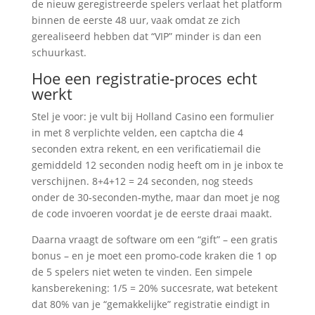
de nieuw geregistreerde spelers verlaat het platform
binnen de eerste 48 uur, vaak omdat ze zich
gerealiseerd hebben dat “VIP” minder is dan een
schuurkast.
Hoe een registratie‑proces echt
werkt
Stel je voor: je vult bij Holland Casino een formulier
in met 8 verplichte velden, een captcha die 4
seconden extra rekent, en een verificatiemail die
gemiddeld 12 seconden nodig heeft om in je inbox te
verschijnen. 8+4+12 = 24 seconden, nog steeds
onder de 30‑seconden‑mythe, maar dan moet je nog
de code invoeren voordat je de eerste draai maakt.
Daarna vraagt de software om een “gift” – een gratis
bonus – en je moet een promo‑code kraken die 1 op
de 5 spelers niet weten te vinden. Een simpele
kansberekening: 1/5 = 20% succesrate, wat betekent
dat 80% van je “gemakkelijke” registratie eindigt in